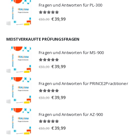
war:
ist:
Fragen und Antworten für PL-300
€59,99
€39,99.
5.00
von 5
Ursprünglicher
Aktueller
€
39,99
€
59,99
Preis
Preis
war:
ist:
€59,99
€39,99.
MEISTVERKAUFTE PRÜFUNGSFRAGEN
Fragen und Antworten für MS-900
5.00
von 5
Ursprünglicher
Aktueller
€
39,99
€
59,99
Preis
Preis
war:
ist:
Fragen und Antworten für PRINCE2Practitioner
€59,99
€39,99.
5.00
von 5
Ursprünglicher
Aktueller
€
39,99
€
59,99
Preis
Preis
war:
ist:
Fragen und Antworten für AZ-900
€59,99
€39,99.
4.86
von 5
Ursprünglicher
Aktueller
€
39,99
€
59,99
Preis
Preis