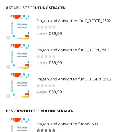
war:
ist:
€59,99
€39,99.
AKTUELLSTE PRÜFUNGSFRAGEN
Fragen und Antworten für C_BCBTP_2502
0
von 5
Ursprünglicher
Aktueller
€
39,99
€
59,99
Preis
Preis
war:
ist:
Fragen und Antworten für C_BCFIN_2502
€59,99
€39,99.
0
von 5
Ursprünglicher
Aktueller
€
39,99
€
59,99
Preis
Preis
war:
ist:
Fragen und Antworten für C_BCSBN_2502
€59,99
€39,99.
0
von 5
Ursprünglicher
Aktueller
€
39,99
€
59,99
Preis
Preis
war:
ist:
€59,99
€39,99.
BESTBEWERTETE PRÜFUNGSFRAGEN
Fragen und Antworten für MS-600