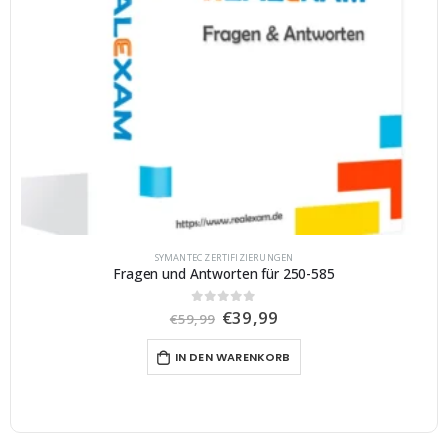
SYMANTEC ZERTIFIZIERUNGEN
Fragen und Antworten für 250-585
U
A
€
39,99
0
von 5
€
59,99
r
k
s
t
IN DEN WARENKORB
p
u
r
e
ü
l
n
l
g
e
l
r