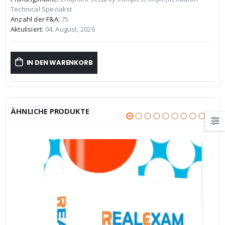
war:
ist:
Technical Specialist
€59,99
€39,99.
Anzahl der F&A:
75
Aktulisiert:
04. August, 2026
IN DEN WARENKORB
ÄHNLICHE PRODUKTE