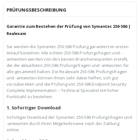
i
P
c
r
PRÜFUNGSBESCHREIBUNG
h
e
e
i
r
s
Garantie zum Bestehen der Prüfung von Symantec 250-586 |
P
i
r
s
Realexam
e
t
i
:
Sie werden die Symantec 250-586 Prüfung garantiert im ersten
s
€
Anlauf bestehen. Alle echten 250-586 Prüfungsfragen und -
w
3
a
9
antworten werden von den besten Branchenexperten erstellt,
r
,
die die aktuellsten 250-586 Prüfungsfragen und -antworten für
:
9
alle gesammelt haben. Die Realexam 250-586 Prüfungsfragen
€
9
und -antworten können Ihnen sehr dabei helfen, sich gut
5
.
9
vorzubereiten und die Prüfung von 250-586 Endpoint Security
,
Complete Implementation – Technical Specialist mit hoher
9
Punktzahl zu bestehen.
9
1. Sofortiger Download
Sofortiger Download der Symantec 250-586 Prüfungsfragen und
-antworten durch Ihren Mitgeliedsname nach der Zahlung
online.