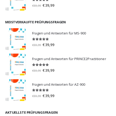
5.00
von 5
Ursprünglicher
Aktueller
€
39,99
€
59,99
Preis
Preis
war:
ist:
€59,99
€39,99.
MEISTVERKAUFTE PRÜFUNGSFRAGEN
Fragen und Antworten für MS-900
5.00
von 5
Ursprünglicher
Aktueller
€
39,99
€
59,99
Preis
Preis
war:
ist:
Fragen und Antworten für PRINCE2Practitioner
€59,99
€39,99.
5.00
von 5
Ursprünglicher
Aktueller
€
39,99
€
59,99
Preis
Preis
war:
ist:
Fragen und Antworten für AZ-900
€59,99
€39,99.
4.86
von 5
Ursprünglicher
Aktueller
€
39,99
€
59,99
Preis
Preis
war:
ist:
€59,99
€39,99.
AKTUELLSTE PRÜFUNGSFRAGEN