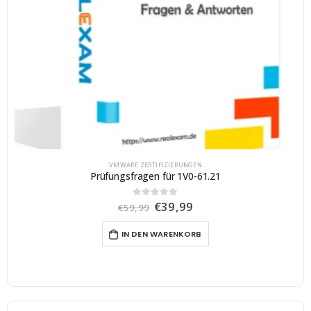
VMWARE ZERTIFIZIERUNGEN
Prüfungsfragen für 1V0-61.21
U
A
€
39,99
0
von 5
€
59,99
r
k
s
t
IN DEN WARENKORB
p
u
r
e
ü
l
n
l
g
e
l
r
i
P