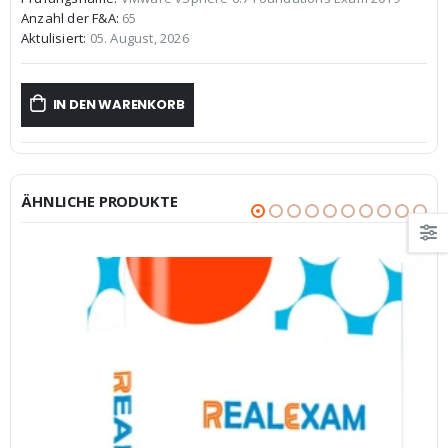
war:
ist:
Anzahl der F&A:
65
€59,99
€39,99.
Aktulisiert:
05. August, 2026
IN DEN WARENKORB
ÄHNLICHE PRODUKTE