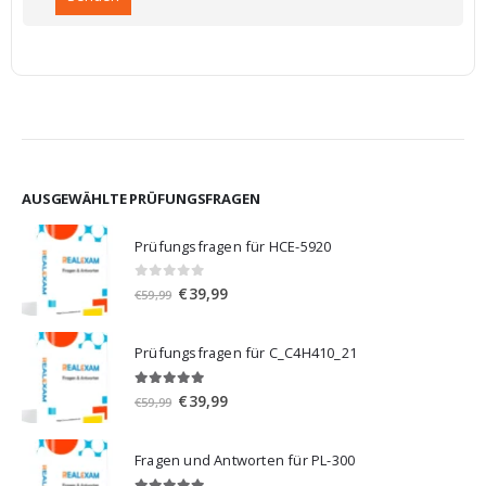
AUSGEWÄHLTE PRÜFUNGSFRAGEN
Prüfungsfragen für HCE-5920
0
von 5
Ursprünglicher
Aktueller
€
39,99
€
59,99
Preis
Preis
war:
ist:
Prüfungsfragen für C_C4H410_21
€59,99
€39,99.
5.00
von 5
Ursprünglicher
Aktueller
€
39,99
€
59,99
Preis
Preis
war:
ist:
Fragen und Antworten für PL-300
€59,99
€39,99.