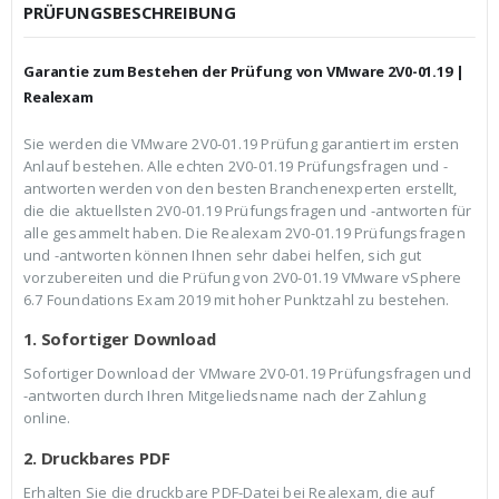
c
r
PRÜFUNGSBESCHREIBUNG
h
e
e
i
r
s
Garantie zum Bestehen der Prüfung von VMware 2V0-01.19 |
P
i
r
s
Realexam
e
t
i
:
Sie werden die VMware 2V0-01.19 Prüfung garantiert im ersten
s
€
Anlauf bestehen. Alle echten 2V0-01.19 Prüfungsfragen und -
w
3
a
9
antworten werden von den besten Branchenexperten erstellt,
r
,
die die aktuellsten 2V0-01.19 Prüfungsfragen und -antworten für
:
9
alle gesammelt haben. Die Realexam 2V0-01.19 Prüfungsfragen
€
9
und -antworten können Ihnen sehr dabei helfen, sich gut
5
.
9
vorzubereiten und die Prüfung von 2V0-01.19 VMware vSphere
,
6.7 Foundations Exam 2019 mit hoher Punktzahl zu bestehen.
9
9
1. Sofortiger Download
Sofortiger Download der VMware 2V0-01.19 Prüfungsfragen und
-antworten durch Ihren Mitgeliedsname nach der Zahlung
online.
2. Druckbares PDF
Erhalten Sie die druckbare PDF-Datei bei Realexam, die auf