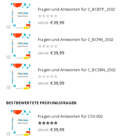
Fragen und Antworten für C_BCBTP_2502
0
von 5
Ursprünglicher
Aktueller
€
39,99
€
59,99
Preis
Preis
war:
ist:
Fragen und Antworten für C_BCFIN_2502
€59,99
€39,99.
0
von 5
Ursprünglicher
Aktueller
€
39,99
€
59,99
Preis
Preis
war:
ist:
Fragen und Antworten für C_BCSBN_2502
€59,99
€39,99.
0
von 5
Ursprünglicher
Aktueller
€
39,99
€
59,99
Preis
Preis
war:
ist:
€59,99
€39,99.
BESTBEWERTETE PRÜFUNGSFRAGEN
Fragen und Antworten für CS0-002
5.00
von 5
Ursprünglicher
Aktueller
€
39,99
€
59,99
Preis
Preis