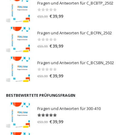
Fragen und Antworten für C_BCBTP_2502
0
von 5
Ursprünglicher
Aktueller
€
39,99
€
59,99
Preis
Preis
war:
ist:
Fragen und Antworten für C_BCFIN_2502
€59,99
€39,99.
0
von 5
Ursprünglicher
Aktueller
€
39,99
€
59,99
Preis
Preis
war:
ist:
Fragen und Antworten für C_BCSBN_2502
€59,99
€39,99.
0
von 5
Ursprünglicher
Aktueller
€
39,99
€
59,99
Preis
Preis
war:
ist:
€59,99
€39,99.
BESTBEWERTETE PRÜFUNGSFRAGEN
Fragen und Antworten für 300-410
5.00
von 5
Ursprünglicher
Aktueller
€
39,99
€
59,99
Preis
Preis
war:
ist: