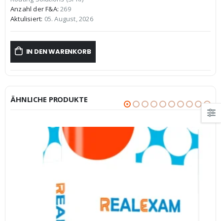
€59,99
€39,99.
Anzahl der F&A:
269
Aktulisiert:
05. August, 2026
IN DEN WARENKORB
ÄHNLICHE PRODUKTE