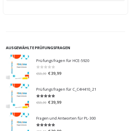
AUSGEWÄHLTE PRÜFUNGSFRAGEN
Prüfungsfragen für HCE-5920
0
von 5
Ursprünglicher
Aktueller
€
39,99
€
59,99
Preis
Preis
war:
ist:
Prüfungsfragen für C_C4H410_21
€59,99
€39,99.
5.00
von 5
Ursprünglicher
Aktueller
€
39,99
€
59,99
Preis
Preis
war:
ist:
Fragen und Antworten für PL-300
€59,99
€39,99.
5.00
von 5
Ursprünglicher
Aktueller