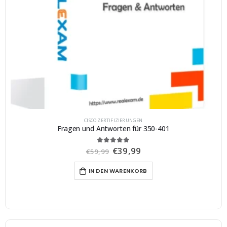
CISCO ZERTIFIZIERUNGEN
Fragen und Antworten für 350-401
U
A
€
39,99
5.00
von 5
€
59,99
r
k
s
t
IN DEN WARENKORB
p
u
r
e
ü
l
n
l
g
e
l
r
i
P