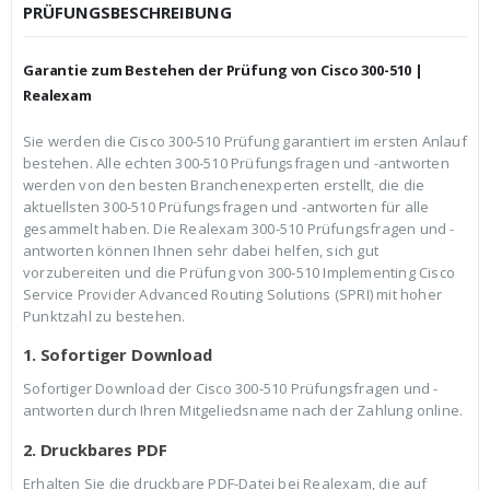
c
r
PRÜFUNGSBESCHREIBUNG
h
e
e
i
r
s
Garantie zum Bestehen der Prüfung von Cisco 300-510 |
P
i
r
s
Realexam
e
t
i
:
Sie werden die Cisco 300-510 Prüfung garantiert im ersten Anlauf
s
€
bestehen. Alle echten 300-510 Prüfungsfragen und -antworten
w
3
a
9
werden von den besten Branchenexperten erstellt, die die
r
,
aktuellsten 300-510 Prüfungsfragen und -antworten für alle
:
9
gesammelt haben. Die Realexam 300-510 Prüfungsfragen und -
€
9
antworten können Ihnen sehr dabei helfen, sich gut
5
.
9
vorzubereiten und die Prüfung von 300-510 Implementing Cisco
,
Service Provider Advanced Routing Solutions (SPRI) mit hoher
9
Punktzahl zu bestehen.
9
1. Sofortiger Download
Sofortiger Download der Cisco 300-510 Prüfungsfragen und -
antworten durch Ihren Mitgeliedsname nach der Zahlung online.
2. Druckbares PDF
Erhalten Sie die druckbare PDF-Datei bei Realexam, die auf