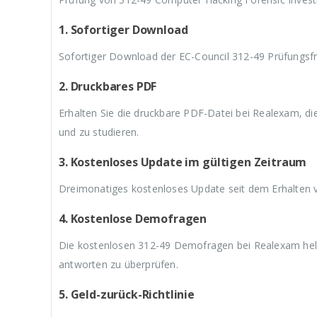
9
a
9
a
9
,
r
,
r
,
9
:
9
:
9
1. Sofortiger Download
9
€
9
€
9
.
5
.
5
.
Sofortiger Download der EC-Council 312-49 Prüfungsfr
9
9
,
,
2. Druckbares PDF
9
9
9
9
Erhalten Sie die druckbare PDF-Datei bei Realexam, d
und zu studieren.
3. Kostenloses Update im gültigen Zeitraum
Dreimonatiges kostenloses Update seit dem Erhalten 
4. Kostenlose Demofragen
Die kostenlosen 312-49 Demofragen bei Realexam helfe
antworten zu überprüfen.
5. Geld-zurück-Richtlinie