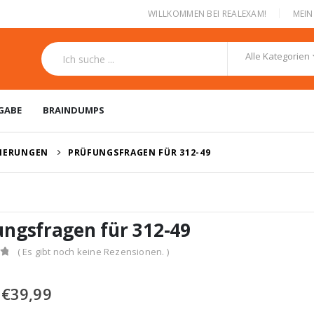
|
WILLKOMMEN BEI REALEXAM!
MEI
Alle Kategorien
GABE
BRAINDUMPS
ZIERUNGEN
PRÜFUNGSFRAGEN FÜR 312-49
ungsfragen für 312-49
( Es gibt noch keine Rezensionen. )
Ursprünglicher
Aktueller
€
39,99
Preis
Preis