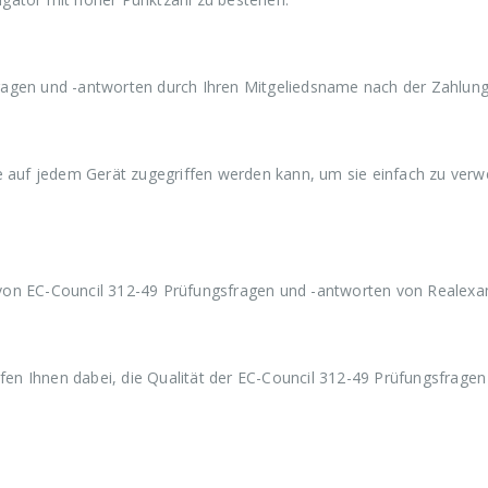
a
9
a
9
a
r
,
r
,
r
:
9
:
9
:
€
9
€
9
€
5
.
5
.
5
agen und -antworten durch Ihren Mitgeliedsname nach der Zahlung 
9
9
9
,
,
,
9
9
9
9
9
9
ie auf jedem Gerät zugegriffen werden kann, um sie einfach zu ver
von EC-Council 312-49 Prüfungsfragen und -antworten von Realexa
n Ihnen dabei, die Qualität der EC-Council 312-49 Prüfungsfragen