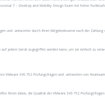
w
3
w
3
w
ssional 7 – Desktop and Mobility Design Exam mit hoher Punktzah
a
9
a
9
a
r
,
r
,
r
:
9
:
9
:
€
9
€
9
€
5
.
5
.
5
9
9
9
en und -antworten durch Ihren Mitgeliedsname nach der Zahlung o
,
,
,
9
9
9
9
9
9
ie auf jedem Gerät zugegriffen werden kann, um sie einfach zu ver
 von VMware 3V0-752 Prüfungsfragen und -antworten von Realexam
fen Ihnen dabei, die Qualität der VMware 3V0-752 Prüfungsfragen