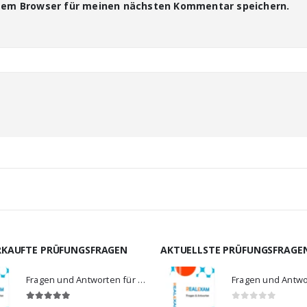
esem Browser für meinen nächsten Kommentar speichern.
RKAUFTE PRÜFUNGSFRAGEN
AKTUELLSTE PRÜFUNGSFRAGE
Fragen und Antworten für MS-900
5.00
von 5
0
von 5