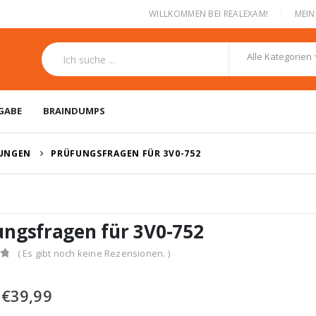
|
WILLKOMMEN BEI REALEXAM!
MEI
Alle Kategorien
GABE
BRAINDUMPS
RUNGEN
PRÜFUNGSFRAGEN FÜR 3V0-752
ungsfragen für 3V0-752
( Es gibt noch keine Rezensionen. )
Ursprünglicher
Aktueller
€
39,99
Preis
Preis