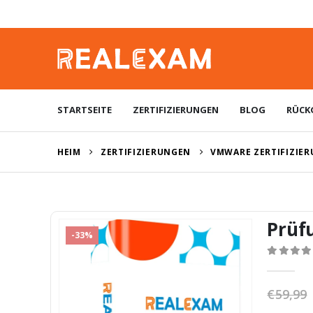
STARTSEITE
ZERTIFIZIERUNGEN
BLOG
RÜCK
HEIM
ZERTIFIZIERUNGEN
VMWARE ZERTIFIZIE
Prüf
-33%
0
von 5
€
59,99