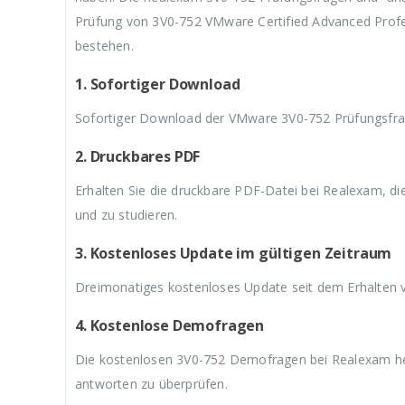
3
w
3
w
3
Prüfung von 3V0-752 VMware Certified Advanced Profe
9
a
9
a
9
,
r
,
r
,
bestehen.
9
:
9
:
9
9
€
9
€
9
1. Sofortiger Download
.
5
.
5
.
9
9
Sofortiger Download der VMware 3V0-752 Prüfungsfrag
,
,
9
9
9
9
2. Druckbares PDF
Erhalten Sie die druckbare PDF-Datei bei Realexam, d
und zu studieren.
3. Kostenloses Update im gültigen Zeitraum
Dreimonatiges kostenloses Update seit dem Erhalten
4. Kostenlose Demofragen
Die kostenlosen 3V0-752 Demofragen bei Realexam hel
antworten zu überprüfen.