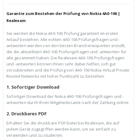
h
e
e
i
r
s
Garantie zum Bestehen der Prüfung von Nokia 4A0-106 |
P
i
r
s
Realexam
e
t
i
:
Sie werden die Nokia 4A0-106 Prüfung garantiert im ersten
s
€
Anlauf bestehen. Alle echten 4A0-106 Prüfungsfragen und -
w
3
a
9
antworten werden von den besten Branchenexperten erstellt,
r
,
die die aktuellsten 4A0-106 Prüfungsfragen und -antworten für
:
9
alle gesammelt haben. Die Realexam 4A0-106 Prüfungsfragen
€
9
und -antworten können Ihnen sehr dabei helfen, sich gut
5
.
9
vorzubereiten und die Prüfung von 4A0-106 Nokia Virtual Private
,
Routed Networks mit hoher Punktzahl zu bestehen.
9
9
1. Sofortiger Download
Sofortiger Download der Nokia 4A0-106 Prüfungsfragen und -
antworten durch Ihren Mitgeliedsname nach der Zahlung online.
2. Druckbares PDF
Erhalten Sie die druckbare PDF-Datei bei Realexam, die auf
jedem Gerät zugegriffen werden kann, um sie einfach zu
verwenden und zu studieren.