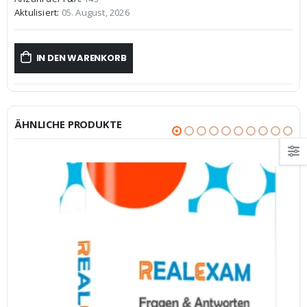
€59,99
€39,99.
Aktulisiert:
05. August, 2026
IN DEN WARENKORB
ÄHNLICHE PRODUKTE