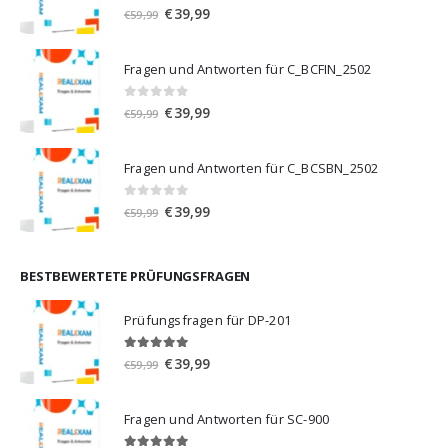
0
von 5
Ursprünglicher
Aktueller
€
39,99
€
59,99
Preis
Preis
war:
ist:
Fragen und Antworten für C_BCFIN_2502
€59,99
€39,99.
0
von 5
Ursprünglicher
Aktueller
€
39,99
€
59,99
Preis
Preis
war:
ist:
Fragen und Antworten für C_BCSBN_2502
€59,99
€39,99.
0
von 5
Ursprünglicher
Aktueller
€
39,99
€
59,99
Preis
Preis
war:
ist:
€59,99
€39,99.
BESTBEWERTETE PRÜFUNGSFRAGEN
Prüfungsfragen für DP-201
5.00
von 5
Ursprünglicher
Aktueller
€
39,99
€
59,99
Preis
Preis
war:
ist:
Fragen und Antworten für SC-900
€59,99
€39,99.