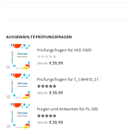
AUSGEWÄHLTE PRÜFUNGSFRAGEN
Prüfungsfragen für HCE-5920
0
von 5
Ursprünglicher
Aktueller
€
39,99
€
59,99
Preis
Preis
war:
ist:
Prüfungsfragen für C_C4H410_21
€59,99
€39,99.
5.00
von 5
Ursprünglicher
Aktueller
€
39,99
€
59,99
Preis
Preis
war:
ist:
Fragen und Antworten für PL-300
€59,99
€39,99.
5.00
von 5
Ursprünglicher
Aktueller
€
39,99
€
59,99
Preis
Preis