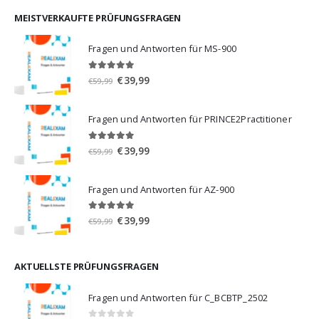
war:
ist:
€59,99
€39,99.
MEISTVERKAUFTE PRÜFUNGSFRAGEN
Fragen und Antworten für MS-900
5.00
von 5
Ursprünglicher
Aktueller
€
39,99
€
59,99
Preis
Preis
war:
ist:
Fragen und Antworten für PRINCE2Practitioner
€59,99
€39,99.
5.00
von 5
Ursprünglicher
Aktueller
€
39,99
€
59,99
Preis
Preis
war:
ist:
Fragen und Antworten für AZ-900
€59,99
€39,99.
4.86
von 5
Ursprünglicher
Aktueller
€
39,99
€
59,99
Preis
Preis
war:
ist:
€59,99
€39,99.
AKTUELLSTE PRÜFUNGSFRAGEN
Fragen und Antworten für C_BCBTP_2502