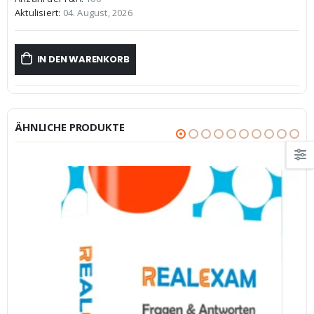
€59,99
€39,99.
Aktulisiert:
04. August, 2026
IN DEN WARENKORB
ÄHNLICHE PRODUKTE