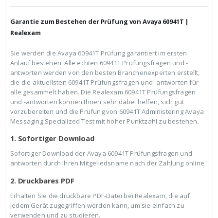
h
e
e
i
r
s
Garantie zum Bestehen der Prüfung von Avaya 60941T |
P
i
r
s
Realexam
e
t
i
:
Sie werden die Avaya 60941T Prüfung garantiert im ersten
s
€
Anlauf bestehen. Alle echten 60941T Prüfungsfragen und -
w
3
a
9
antworten werden von den besten Branchenexperten erstellt,
r
,
die die aktuellsten 60941T Prüfungsfragen und -antworten für
:
9
alle gesammelt haben. Die Realexam 60941T Prüfungsfragen
€
9
und -antworten können Ihnen sehr dabei helfen, sich gut
5
.
9
vorzubereiten und die Prüfung von 60941T Administering Avaya
,
Messaging Specialized Test mit hoher Punktzahl zu bestehen.
9
9
1. Sofortiger Download
Sofortiger Download der Avaya 60941T Prüfungsfragen und -
antworten durch Ihren Mitgeliedsname nach der Zahlung online.
2. Druckbares PDF
Erhalten Sie die druckbare PDF-Datei bei Realexam, die auf
jedem Gerät zugegriffen werden kann, um sie einfach zu
verwenden und zu studieren.