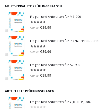
war:
ist:
€59,99
€39,99.
MEISTVERKAUFTE PRÜFUNGSFRAGEN
Fragen und Antworten für MS-900
5.00
von 5
Ursprünglicher
Aktueller
€
39,99
€
59,99
Preis
Preis
war:
ist:
Fragen und Antworten für PRINCE2Practitioner
€59,99
€39,99.
5.00
von 5
Ursprünglicher
Aktueller
€
39,99
€
59,99
Preis
Preis
war:
ist:
Fragen und Antworten für AZ-900
€59,99
€39,99.
4.86
von 5
Ursprünglicher
Aktueller
€
39,99
€
59,99
Preis
Preis
war:
ist:
€59,99
€39,99.
AKTUELLSTE PRÜFUNGSFRAGEN
Fragen und Antworten für C_BCBTP_2502