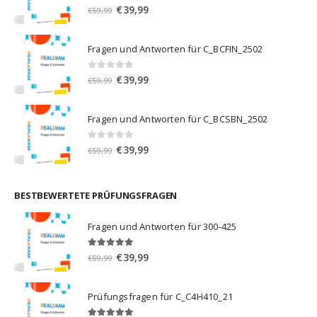
0
von 5
Ursprünglicher
Aktueller
€
39,99
€
59,99
Preis
Preis
war:
ist:
Fragen und Antworten für C_BCFIN_2502
€59,99
€39,99.
0
von 5
Ursprünglicher
Aktueller
€
39,99
€
59,99
Preis
Preis
war:
ist:
Fragen und Antworten für C_BCSBN_2502
€59,99
€39,99.
0
von 5
Ursprünglicher
Aktueller
€
39,99
€
59,99
Preis
Preis
war:
ist:
€59,99
€39,99.
BESTBEWERTETE PRÜFUNGSFRAGEN
Fragen und Antworten für 300-425
5.00
von 5
Ursprünglicher
Aktueller
€
39,99
€
59,99
Preis
Preis
war:
ist:
Prüfungsfragen für C_C4H410_21
€59,99
€39,99.