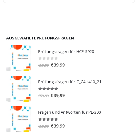
AUSGEWÄHLTE PRÜFUNGSFRAGEN
Prüfungsfragen für HCE-5920
0
von 5
Ursprünglicher
Aktueller
€
39,99
€
59,99
Preis
Preis
war:
ist:
Prüfungsfragen für C_C4H410_21
€59,99
€39,99.
5.00
von 5
Ursprünglicher
Aktueller
€
39,99
€
59,99
Preis
Preis
war:
ist:
Fragen und Antworten für PL-300
€59,99
€39,99.
5.00
von 5
Ursprünglicher
Aktueller
€
39,99
€
59,99
Preis
Preis