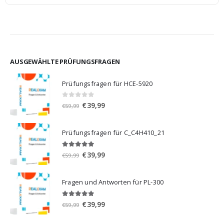
AUSGEWÄHLTE PRÜFUNGSFRAGEN
Prüfungsfragen für HCE-5920
0
von 5
Ursprünglicher
Aktueller
€
39,99
€
59,99
Preis
Preis
war:
ist:
Prüfungsfragen für C_C4H410_21
€59,99
€39,99.
5.00
von 5
Ursprünglicher
Aktueller
€
39,99
€
59,99
Preis
Preis
war:
ist:
Fragen und Antworten für PL-300
€59,99
€39,99.
5.00
von 5
Ursprünglicher
Aktueller
€
39,99
€
59,99
Preis
Preis