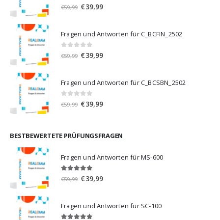
0
von 5
Ursprünglicher
Aktueller
€
39,99
€
59,99
Preis
Preis
war:
ist:
Fragen und Antworten für C_BCFIN_2502
€59,99
€39,99.
0
von 5
Ursprünglicher
Aktueller
€
39,99
€
59,99
Preis
Preis
war:
ist:
Fragen und Antworten für C_BCSBN_2502
€59,99
€39,99.
0
von 5
Ursprünglicher
Aktueller
€
39,99
€
59,99
Preis
Preis
war:
ist:
€59,99
€39,99.
BESTBEWERTETE PRÜFUNGSFRAGEN
Fragen und Antworten für MS-600
5.00
von 5
Ursprünglicher
Aktueller
€
39,99
€
59,99
Preis
Preis
war:
ist:
Fragen und Antworten für SC-100
€59,99
€39,99.