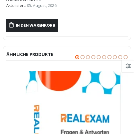
€59,99
€39,99.
Aktulisiert:
05. August, 2026
IN DEN WARENKORB
ÄHNLICHE PRODUKTE