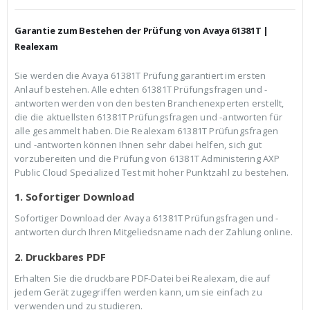
h
e
e
i
r
s
Garantie zum Bestehen der Prüfung von Avaya 61381T |
P
i
r
s
Realexam
e
t
i
:
Sie werden die Avaya 61381T Prüfung garantiert im ersten
s
€
Anlauf bestehen. Alle echten 61381T Prüfungsfragen und -
w
3
a
9
antworten werden von den besten Branchenexperten erstellt,
r
,
die die aktuellsten 61381T Prüfungsfragen und -antworten für
:
9
alle gesammelt haben. Die Realexam 61381T Prüfungsfragen
€
9
und -antworten können Ihnen sehr dabei helfen, sich gut
5
.
9
vorzubereiten und die Prüfung von 61381T Administering AXP
,
Public Cloud Specialized Test mit hoher Punktzahl zu bestehen.
9
9
1. Sofortiger Download
Sofortiger Download der Avaya 61381T Prüfungsfragen und -
antworten durch Ihren Mitgeliedsname nach der Zahlung online.
2. Druckbares PDF
Erhalten Sie die druckbare PDF-Datei bei Realexam, die auf
jedem Gerät zugegriffen werden kann, um sie einfach zu
verwenden und zu studieren.