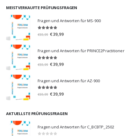
war:
ist:
€59,99
€39,99.
MEISTVERKAUFTE PRÜFUNGSFRAGEN
Fragen und Antworten für MS-900
5.00
von 5
Ursprünglicher
Aktueller
€
39,99
€
59,99
Preis
Preis
war:
ist:
Fragen und Antworten für PRINCE2Practitioner
€59,99
€39,99.
5.00
von 5
Ursprünglicher
Aktueller
€
39,99
€
59,99
Preis
Preis
war:
ist:
Fragen und Antworten für AZ-900
€59,99
€39,99.
4.86
von 5
Ursprünglicher
Aktueller
€
39,99
€
59,99
Preis
Preis
war:
ist:
€59,99
€39,99.
AKTUELLSTE PRÜFUNGSFRAGEN
Fragen und Antworten für C_BCBTP_2502