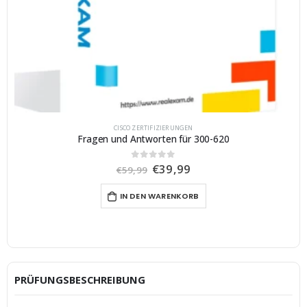
CISCO ZERTIFIZIERUNGEN
Fragen und Antworten für 300-620
U
A
€
39,99
0
von 5
€
59,99
r
k
s
t
IN DEN WARENKORB
p
u
r
e
ü
l
n
l
g
e
l
r
i
P
c
r
PRÜFUNGSBESCHREIBUNG
h
e
e
i