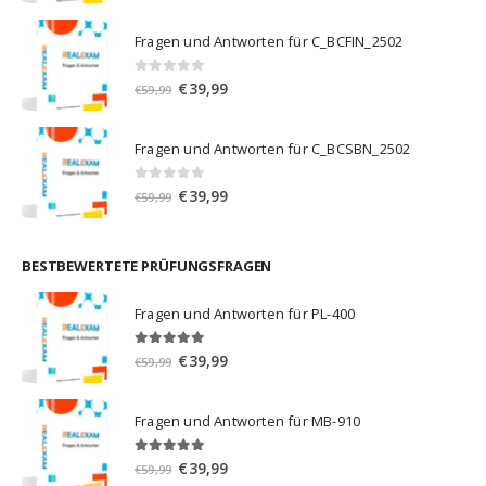
Preis
Preis
war:
ist:
Fragen und Antworten für C_BCFIN_2502
€59,99
€39,99.
0
von 5
Ursprünglicher
Aktueller
€
39,99
€
59,99
Preis
Preis
war:
ist:
Fragen und Antworten für C_BCSBN_2502
€59,99
€39,99.
0
von 5
Ursprünglicher
Aktueller
€
39,99
€
59,99
Preis
Preis
war:
ist:
€59,99
€39,99.
BESTBEWERTETE PRÜFUNGSFRAGEN
Fragen und Antworten für PL-400
5.00
von 5
Ursprünglicher
Aktueller
€
39,99
€
59,99
Preis
Preis
war:
ist:
Fragen und Antworten für MB-910
€59,99
€39,99.
5.00
von 5
Ursprünglicher
Aktueller
€
39,99
€
59,99