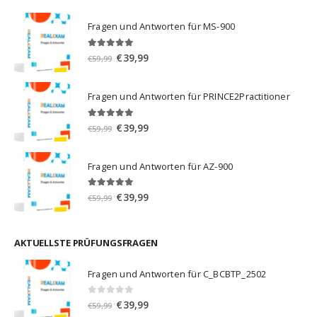
Fragen und Antworten für MS-900
5.00
von 5
Ursprünglicher
Aktueller
€
39,99
€
59,99
Preis
Preis
war:
ist:
Fragen und Antworten für PRINCE2Practitioner
€59,99
€39,99.
5.00
von 5
Ursprünglicher
Aktueller
€
39,99
€
59,99
Preis
Preis
war:
ist:
Fragen und Antworten für AZ-900
€59,99
€39,99.
4.86
von 5
Ursprünglicher
Aktueller
€
39,99
€
59,99
Preis
Preis
war:
ist:
€59,99
€39,99.
AKTUELLSTE PRÜFUNGSFRAGEN
Fragen und Antworten für C_BCBTP_2502
0
von 5
Ursprünglicher
Aktueller
€
39,99
€
59,99