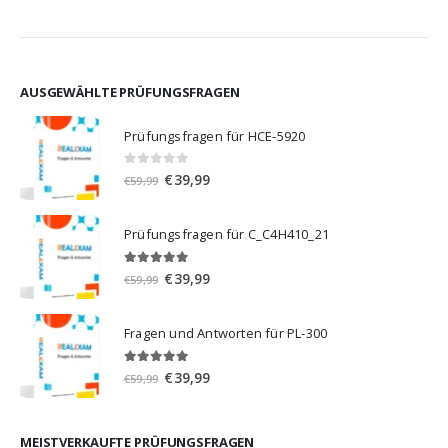
AUSGEWÄHLTE PRÜFUNGSFRAGEN
Prüfungsfragen für HCE-5920
0
von 5
Ursprünglicher
Aktueller
€
39,99
€
59,99
Preis
Preis
war:
ist:
Prüfungsfragen für C_C4H410_21
€59,99
€39,99.
5.00
von 5
Ursprünglicher
Aktueller
€
39,99
€
59,99
Preis
Preis
war:
ist:
Fragen und Antworten für PL-300
€59,99
€39,99.
5.00
von 5
Ursprünglicher
Aktueller
€
39,99
€
59,99
Preis
Preis
war:
ist:
€59,99
€39,99.
MEISTVERKAUFTE PRÜFUNGSFRAGEN