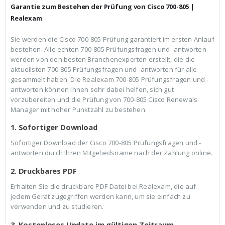
r
s
Garantie zum Bestehen der Prüfung von Cisco 700-805 |
P
i
r
s
Realexam
e
t
i
:
Sie werden die Cisco 700-805 Prüfung garantiert im ersten Anlauf
s
€
bestehen. Alle echten 700-805 Prüfungsfragen und -antworten
w
3
a
9
werden von den besten Branchenexperten erstellt, die die
r
,
aktuellsten 700-805 Prüfungsfragen und -antworten für alle
:
9
gesammelt haben. Die Realexam 700-805 Prüfungsfragen und -
€
9
antworten können Ihnen sehr dabei helfen, sich gut
5
.
9
vorzubereiten und die Prüfung von 700-805 Cisco Renewals
,
Manager mit hoher Punktzahl zu bestehen.
9
9
1. Sofortiger Download
Sofortiger Download der Cisco 700-805 Prüfungsfragen und -
antworten durch Ihren Mitgeliedsname nach der Zahlung online.
2. Druckbares PDF
Erhalten Sie die druckbare PDF-Datei bei Realexam, die auf
jedem Gerät zugegriffen werden kann, um sie einfach zu
verwenden und zu studieren.
3. Kostenloses Update im gültigen Zeitraum