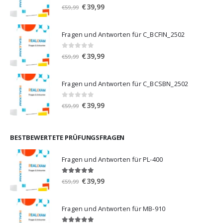
0
von 5
Ursprünglicher
Aktueller
€
39,99
€
59,99
Preis
Preis
war:
ist:
Fragen und Antworten für C_BCFIN_2502
€59,99
€39,99.
0
von 5
Ursprünglicher
Aktueller
€
39,99
€
59,99
Preis
Preis
war:
ist:
Fragen und Antworten für C_BCSBN_2502
€59,99
€39,99.
0
von 5
Ursprünglicher
Aktueller
€
39,99
€
59,99
Preis
Preis
war:
ist:
€59,99
€39,99.
BESTBEWERTETE PRÜFUNGSFRAGEN
Fragen und Antworten für PL-400
5.00
von 5
Ursprünglicher
Aktueller
€
39,99
€
59,99
Preis
Preis
war:
ist:
Fragen und Antworten für MB-910
€59,99
€39,99.