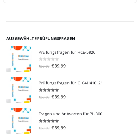
AUSGEWÄHLTE PRÜFUNGSFRAGEN
Prüfungsfragen für HCE-5920
0
von 5
Ursprünglicher
Aktueller
€
39,99
€
59,99
Preis
Preis
war:
ist:
Prüfungsfragen für C_C4H410_21
€59,99
€39,99.
5.00
von 5
Ursprünglicher
Aktueller
€
39,99
€
59,99
Preis
Preis
war:
ist:
Fragen und Antworten für PL-300
€59,99
€39,99.
5.00
von 5
Ursprünglicher
Aktueller
€
39,99
€
59,99
Preis
Preis