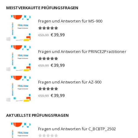
war:
ist:
€59,99
€39,99.
MEISTVERKAUFTE PRÜFUNGSFRAGEN
Fragen und Antworten für MS-900
5.00
von 5
Ursprünglicher
Aktueller
€
39,99
€
59,99
Preis
Preis
war:
ist:
Fragen und Antworten für PRINCE2Practitioner
€59,99
€39,99.
5.00
von 5
Ursprünglicher
Aktueller
€
39,99
€
59,99
Preis
Preis
war:
ist:
Fragen und Antworten für AZ-900
€59,99
€39,99.
4.86
von 5
Ursprünglicher
Aktueller
€
39,99
€
59,99
Preis
Preis
war:
ist:
€59,99
€39,99.
AKTUELLSTE PRÜFUNGSFRAGEN
Fragen und Antworten für C_BCBTP_2502