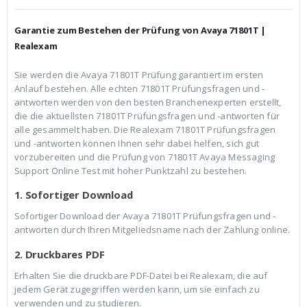
h
e
e
i
r
s
Garantie zum Bestehen der Prüfung von Avaya 71801T |
P
i
r
s
Realexam
e
t
i
:
Sie werden die Avaya 71801T Prüfung garantiert im ersten
s
€
Anlauf bestehen. Alle echten 71801T Prüfungsfragen und -
w
3
a
9
antworten werden von den besten Branchenexperten erstellt,
r
,
die die aktuellsten 71801T Prüfungsfragen und -antworten für
:
9
alle gesammelt haben. Die Realexam 71801T Prüfungsfragen
€
9
und -antworten können Ihnen sehr dabei helfen, sich gut
5
.
9
vorzubereiten und die Prüfung von 71801T Avaya Messaging
,
Support Online Test mit hoher Punktzahl zu bestehen.
9
9
1. Sofortiger Download
Sofortiger Download der Avaya 71801T Prüfungsfragen und -
antworten durch Ihren Mitgeliedsname nach der Zahlung online.
2. Druckbares PDF
Erhalten Sie die druckbare PDF-Datei bei Realexam, die auf
jedem Gerät zugegriffen werden kann, um sie einfach zu
verwenden und zu studieren.