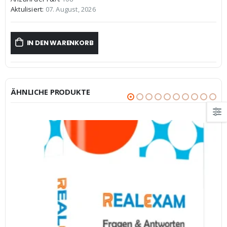
€59,99
€39,99.
Aktulisiert:
07. August, 2026
IN DEN WARENKORB
ÄHNLICHE PRODUKTE