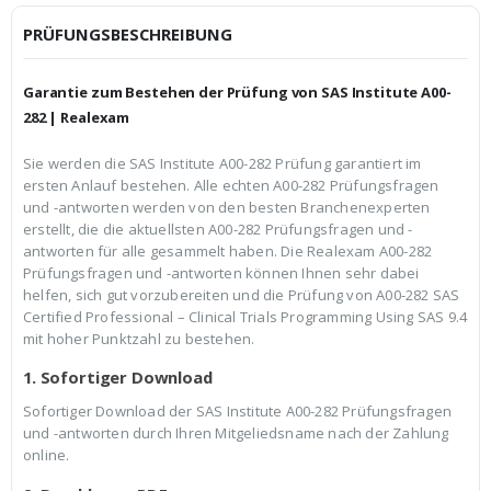
i
P
c
r
PRÜFUNGSBESCHREIBUNG
h
e
e
i
r
s
Garantie zum Bestehen der Prüfung von SAS Institute A00-
P
i
r
s
282 | Realexam
e
t
i
:
Sie werden die SAS Institute A00-282 Prüfung garantiert im
s
€
ersten Anlauf bestehen. Alle echten A00-282 Prüfungsfragen
w
3
a
9
und -antworten werden von den besten Branchenexperten
r
,
erstellt, die die aktuellsten A00-282 Prüfungsfragen und -
:
9
antworten für alle gesammelt haben. Die Realexam A00-282
€
9
Prüfungsfragen und -antworten können Ihnen sehr dabei
5
.
9
helfen, sich gut vorzubereiten und die Prüfung von A00-282 SAS
,
Certified Professional – Clinical Trials Programming Using SAS 9.4
9
mit hoher Punktzahl zu bestehen.
9
1. Sofortiger Download
Sofortiger Download der SAS Institute A00-282 Prüfungsfragen
und -antworten durch Ihren Mitgeliedsname nach der Zahlung
online.