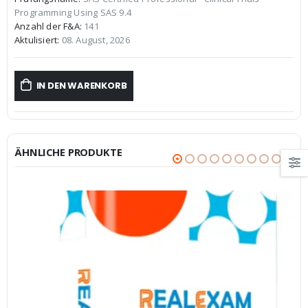
war:
ist:
Programming Using SAS 9.4
€59,99
€39,99.
Anzahl der F&A:
141
Aktulisiert:
08. August, 2026
IN DEN WARENKORB
ÄHNLICHE PRODUKTE