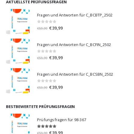
€59,99
€39,99.
AKTUELLSTE PRÜFUNGSFRAGEN
Fragen und Antworten für C_BCBTP_2502
0
von 5
Ursprünglicher
Aktueller
€
39,99
€
59,99
Preis
Preis
war:
ist:
Fragen und Antworten für C_BCFIN_2502
€59,99
€39,99.
0
von 5
Ursprünglicher
Aktueller
€
39,99
€
59,99
Preis
Preis
war:
ist:
Fragen und Antworten für C_BCSBN_2502
€59,99
€39,99.
0
von 5
Ursprünglicher
Aktueller
€
39,99
€
59,99
Preis
Preis
war:
ist:
€59,99
€39,99.
BESTBEWERTETE PRÜFUNGSFRAGEN
Prüfungsfragen für 98-367
5.00
von 5
Ursprünglicher
Aktueller
€
39,99
€
59,99