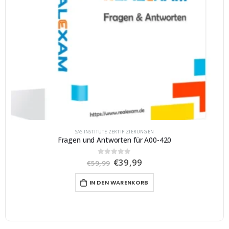
SAS INSTITUTE ZERTIFIZIERUNGEN
Fragen und Antworten für A00-420
U
A
€
39,99
0
von 5
€
59,99
r
k
s
t
IN DEN WARENKORB
p
u
r
e
ü
l
n
l
g
e
l
r