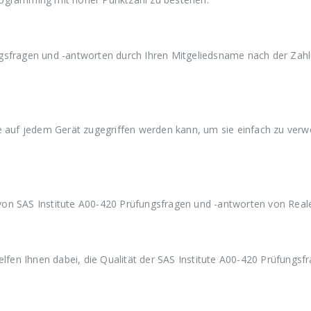
a
9
a
9
a
r
,
r
,
r
:
9
:
9
:
€
9
€
9
€
5
.
5
.
5
ngsfragen und -antworten durch Ihren Mitgeliedsname nach der Zah
9
9
9
,
,
,
9
9
9
9
9
9
ie auf jedem Gerät zugegriffen werden kann, um sie einfach zu ver
von SAS Institute A00-420 Prüfungsfragen und -antworten von Rea
en Ihnen dabei, die Qualität der SAS Institute A00-420 Prüfungsf