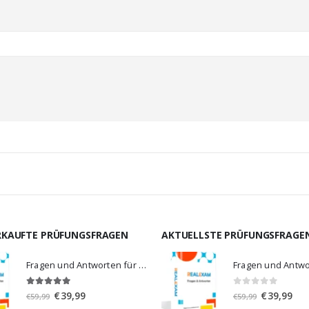
RKAUFTE PRÜFUNGSFRAGEN
AKTUELLSTE PRÜFUNGSFRAGE
Fragen und Antworten für MS-900
5.00
von 5
0
von 5
Ursprünglicher
Aktueller
Ursprünglic
Aktu
€
39,99
€
39,99
€
59,99
€
59,99
Preis
Preis
Preis
Prei