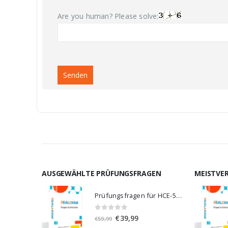
Are you human? Please solve:
AUSGEWÄHLTE PRÜFUNGSFRAGEN
MEISTVE
Prüfungsfragen für HCE-5920
0
von 5
Ursprünglicher
Aktueller
€
39,99
€
59,99
Preis
Preis