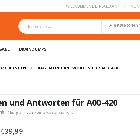
|
WILLKOMMEN BEI REALEXAM!
MEI
Alle Kategorien
GABE
BRAINDUMPS
FIZIERUNGEN
FRAGEN UND ANTWORTEN FÜR A00-420
en und Antworten für A00-420
( Es gibt noch keine Rezensionen. )
Ursprünglicher
Aktueller
€
39,99
Preis
Preis