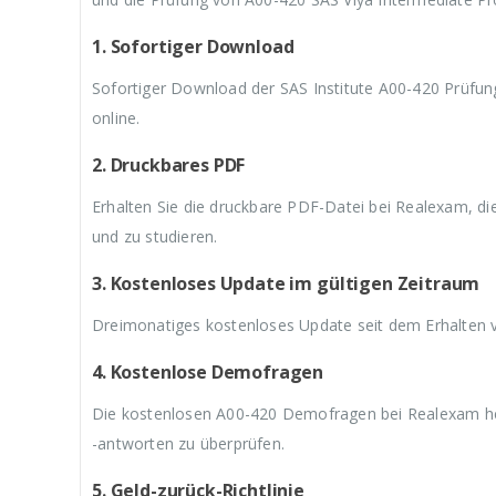
9
a
9
a
9
,
r
,
r
,
9
:
9
:
9
1. Sofortiger Download
9
€
9
€
9
.
5
.
5
.
Sofortiger Download der SAS Institute A00-420 Prüfu
9
9
online.
,
,
9
9
9
9
2. Druckbares PDF
Erhalten Sie die druckbare PDF-Datei bei Realexam, d
und zu studieren.
3. Kostenloses Update im gültigen Zeitraum
Dreimonatiges kostenloses Update seit dem Erhalten 
4. Kostenlose Demofragen
Die kostenlosen A00-420 Demofragen bei Realexam helf
-antworten zu überprüfen.
5. Geld-zurück-Richtlinie