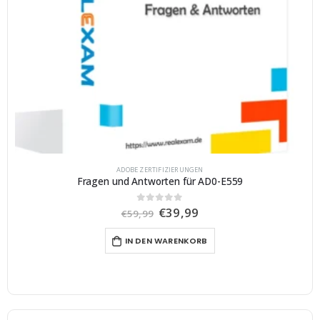
ADOBE ZERTIFIZIERUNGEN
Fragen und Antworten für AD0-E559
U
A
€
39,99
0
von 5
€
59,99
r
k
s
t
IN DEN WARENKORB
p
u
r
e
ü
l
n
l
g
e
l
r
i
P