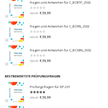
Fragen und Antworten für C_BCBTP_2502
0
von 5
Ursprünglicher
Aktueller
€
39,99
€
59,99
Preis
Preis
war:
ist:
Fragen und Antworten für C_BCFIN_2502
€59,99
€39,99.
0
von 5
Ursprünglicher
Aktueller
€
39,99
€
59,99
Preis
Preis
war:
ist:
Fragen und Antworten für C_BCSBN_2502
€59,99
€39,99.
0
von 5
Ursprünglicher
Aktueller
€
39,99
€
59,99
Preis
Preis
war:
ist:
€59,99
€39,99.
BESTBEWERTETE PRÜFUNGSFRAGEN
Prüfungsfragen für DP-201
5.00
von 5
Ursprünglicher
Aktueller
€
39,99
€
59,99
Preis
Preis
war:
ist: