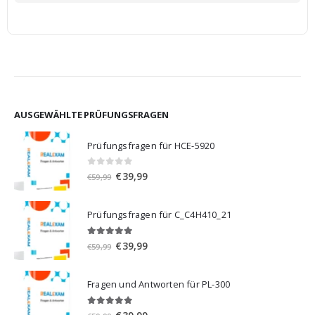
AUSGEWÄHLTE PRÜFUNGSFRAGEN
Prüfungsfragen für HCE-5920
0
von 5
Ursprünglicher
Aktueller
€
39,99
€
59,99
Preis
Preis
war:
ist:
Prüfungsfragen für C_C4H410_21
€59,99
€39,99.
5.00
von 5
Ursprünglicher
Aktueller
€
39,99
€
59,99
Preis
Preis
war:
ist:
Fragen und Antworten für PL-300
€59,99
€39,99.
5.00
von 5
Ursprünglicher
Aktueller