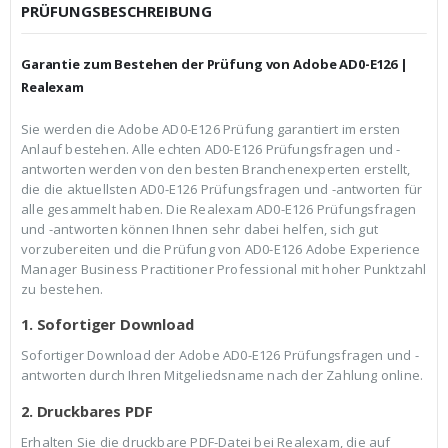
c
r
PRÜFUNGSBESCHREIBUNG
h
e
e
i
r
s
Garantie zum Bestehen der Prüfung von Adobe AD0-E126 |
P
i
r
s
Realexam
e
t
i
:
Sie werden die Adobe AD0-E126 Prüfung garantiert im ersten
s
€
Anlauf bestehen. Alle echten AD0-E126 Prüfungsfragen und -
w
3
a
9
antworten werden von den besten Branchenexperten erstellt,
r
,
die die aktuellsten AD0-E126 Prüfungsfragen und -antworten für
:
9
alle gesammelt haben. Die Realexam AD0-E126 Prüfungsfragen
€
9
und -antworten können Ihnen sehr dabei helfen, sich gut
5
.
9
vorzubereiten und die Prüfung von AD0-E126 Adobe Experience
,
Manager Business Practitioner Professional mit hoher Punktzahl
9
zu bestehen.
9
1. Sofortiger Download
Sofortiger Download der Adobe AD0-E126 Prüfungsfragen und -
antworten durch Ihren Mitgeliedsname nach der Zahlung online.
2. Druckbares PDF
Erhalten Sie die druckbare PDF-Datei bei Realexam, die auf