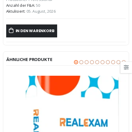
€59,99
€39,99.
Anzahl der F&A:
50
Aktulisiert:
05. August, 2026
IN DEN WARENKORB
ÄHNLICHE PRODUKTE