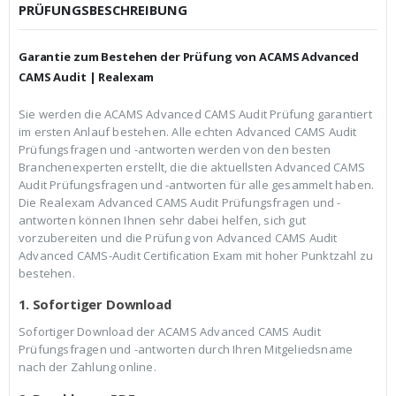
c
r
PRÜFUNGSBESCHREIBUNG
h
e
e
i
r
s
Garantie zum Bestehen der Prüfung von ACAMS Advanced
P
i
r
s
CAMS Audit | Realexam
e
t
i
:
Sie werden die ACAMS Advanced CAMS Audit Prüfung garantiert
s
€
im ersten Anlauf bestehen. Alle echten Advanced CAMS Audit
w
3
a
9
Prüfungsfragen und -antworten werden von den besten
r
,
Branchenexperten erstellt, die die aktuellsten Advanced CAMS
:
9
Audit Prüfungsfragen und -antworten für alle gesammelt haben.
€
9
Die Realexam Advanced CAMS Audit Prüfungsfragen und -
5
.
9
antworten können Ihnen sehr dabei helfen, sich gut
,
vorzubereiten und die Prüfung von Advanced CAMS Audit
9
Advanced CAMS-Audit Certification Exam mit hoher Punktzahl zu
9
bestehen.
1. Sofortiger Download
Sofortiger Download der ACAMS Advanced CAMS Audit
Prüfungsfragen und -antworten durch Ihren Mitgeliedsname
nach der Zahlung online.