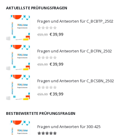
war:
ist:
€59,99
€39,99.
AKTUELLSTE PRÜFUNGSFRAGEN
Fragen und Antworten für C_BCBTP_2502
0
von 5
Ursprünglicher
Aktueller
€
39,99
€
59,99
Preis
Preis
war:
ist:
Fragen und Antworten für C_BCFIN_2502
€59,99
€39,99.
0
von 5
Ursprünglicher
Aktueller
€
39,99
€
59,99
Preis
Preis
war:
ist:
Fragen und Antworten für C_BCSBN_2502
€59,99
€39,99.
0
von 5
Ursprünglicher
Aktueller
€
39,99
€
59,99
Preis
Preis
war:
ist:
€59,99
€39,99.
BESTBEWERTETE PRÜFUNGSFRAGEN
Fragen und Antworten für 300-425