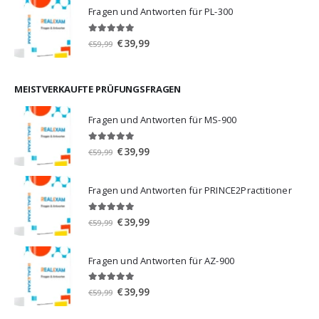
war:
ist:
Fragen und Antworten für PL-300
€59,99
€39,99.
5.00
von 5
Ursprünglicher
Aktueller
€
39,99
€
59,99
Preis
Preis
war:
ist:
€59,99
€39,99.
MEISTVERKAUFTE PRÜFUNGSFRAGEN
Fragen und Antworten für MS-900
5.00
von 5
Ursprünglicher
Aktueller
€
39,99
€
59,99
Preis
Preis
war:
ist:
Fragen und Antworten für PRINCE2Practitioner
€59,99
€39,99.
5.00
von 5
Ursprünglicher
Aktueller
€
39,99
€
59,99
Preis
Preis
war:
ist:
Fragen und Antworten für AZ-900
€59,99
€39,99.
4.86
von 5
Ursprünglicher
Aktueller
€
39,99
€
59,99
Preis
Preis