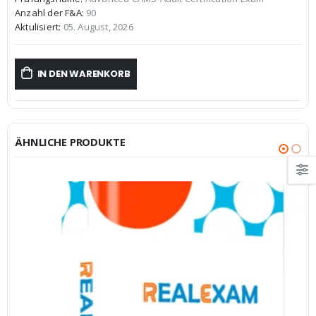
war:
ist:
Anzahl der F&A:
90
€59,99
€39,99.
Aktulisiert:
05. August, 2026
IN DEN WARENKORB
ÄHNLICHE PRODUKTE