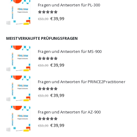
war:
ist:
Fragen und Antworten für PL-300
€59,99
€39,99.
5.00
von 5
Ursprünglicher
Aktueller
€
39,99
€
59,99
Preis
Preis
war:
ist:
€59,99
€39,99.
MEISTVERKAUFTE PRÜFUNGSFRAGEN
Fragen und Antworten für MS-900
5.00
von 5
Ursprünglicher
Aktueller
€
39,99
€
59,99
Preis
Preis
war:
ist:
Fragen und Antworten für PRINCE2Practitioner
€59,99
€39,99.
5.00
von 5
Ursprünglicher
Aktueller
€
39,99
€
59,99
Preis
Preis
war:
ist:
Fragen und Antworten für AZ-900
€59,99
€39,99.
4.86
von 5
Ursprünglicher
Aktueller
€
39,99
€
59,99
Preis
Preis