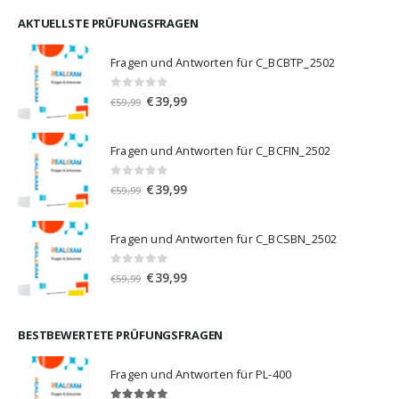
war:
ist:
€59,99
€39,99.
AKTUELLSTE PRÜFUNGSFRAGEN
Fragen und Antworten für C_BCBTP_2502
0
von 5
Ursprünglicher
Aktueller
€
39,99
€
59,99
Preis
Preis
war:
ist:
Fragen und Antworten für C_BCFIN_2502
€59,99
€39,99.
0
von 5
Ursprünglicher
Aktueller
€
39,99
€
59,99
Preis
Preis
war:
ist:
Fragen und Antworten für C_BCSBN_2502
€59,99
€39,99.
0
von 5
Ursprünglicher
Aktueller
€
39,99
€
59,99
Preis
Preis
war:
ist:
€59,99
€39,99.
BESTBEWERTETE PRÜFUNGSFRAGEN
Fragen und Antworten für PL-400