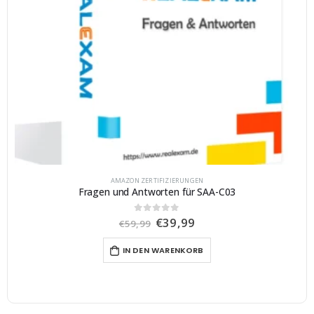
AMAZON ZERTIFIZIERUNGEN
Fragen und Antworten für SAA-C03
U
A
€
39,99
0
von 5
€
59,99
r
k
s
t
IN DEN WARENKORB
p
u
r
e
ü
l
n
l
g
e
l
r