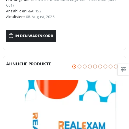
war:
ist:
C01)
€59,99
€39,99.
Anzahl der F&A:
152
Aktulisiert:
08. August, 2026
IN DEN WARENKORB
ÄHNLICHE PRODUKTE