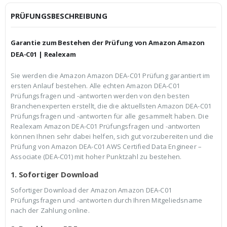
i
P
c
r
PRÜFUNGSBESCHREIBUNG
h
e
e
i
r
s
Garantie zum Bestehen der Prüfung von Amazon Amazon
P
i
r
s
DEA-C01 | Realexam
e
t
i
:
Sie werden die Amazon Amazon DEA-C01 Prüfung garantiert im
s
€
ersten Anlauf bestehen. Alle echten Amazon DEA-C01
w
3
a
9
Prüfungsfragen und -antworten werden von den besten
r
,
Branchenexperten erstellt, die die aktuellsten Amazon DEA-C01
:
9
Prüfungsfragen und -antworten für alle gesammelt haben. Die
€
9
Realexam Amazon DEA-C01 Prüfungsfragen und -antworten
5
.
9
können Ihnen sehr dabei helfen, sich gut vorzubereiten und die
,
Prüfung von Amazon DEA-C01 AWS Certified Data Engineer –
9
Associate (DEA-C01) mit hoher Punktzahl zu bestehen.
9
1. Sofortiger Download
Sofortiger Download der Amazon Amazon DEA-C01
Prüfungsfragen und -antworten durch Ihren Mitgeliedsname
nach der Zahlung online.