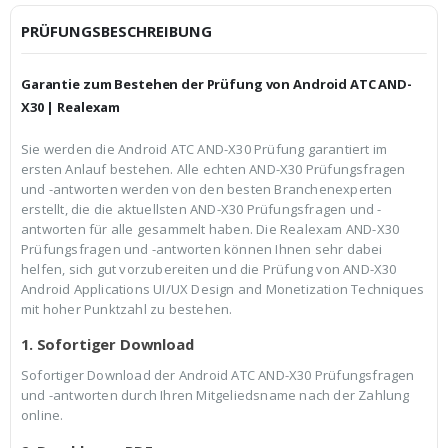
i
P
c
r
PRÜFUNGSBESCHREIBUNG
h
e
e
i
r
s
Garantie zum Bestehen der Prüfung von Android ATC AND-
P
i
r
s
X30 | Realexam
e
t
i
:
Sie werden die Android ATC AND-X30 Prüfung garantiert im
s
€
ersten Anlauf bestehen. Alle echten AND-X30 Prüfungsfragen
w
3
a
9
und -antworten werden von den besten Branchenexperten
r
,
erstellt, die die aktuellsten AND-X30 Prüfungsfragen und -
:
9
antworten für alle gesammelt haben. Die Realexam AND-X30
€
9
Prüfungsfragen und -antworten können Ihnen sehr dabei
5
.
9
helfen, sich gut vorzubereiten und die Prüfung von AND-X30
,
Android Applications UI/UX Design and Monetization Techniques
9
mit hoher Punktzahl zu bestehen.
9
1. Sofortiger Download
Sofortiger Download der Android ATC AND-X30 Prüfungsfragen
und -antworten durch Ihren Mitgeliedsname nach der Zahlung
online.