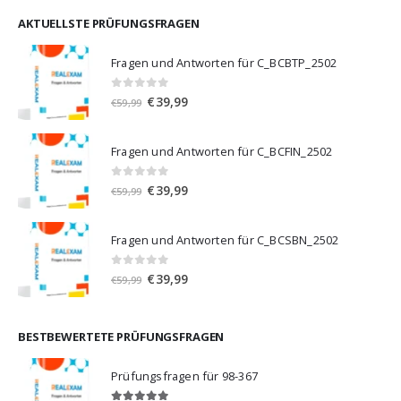
war:
ist:
€59,99
€39,99.
AKTUELLSTE PRÜFUNGSFRAGEN
Fragen und Antworten für C_BCBTP_2502
0
von 5
Ursprünglicher
Aktueller
€
39,99
€
59,99
Preis
Preis
war:
ist:
Fragen und Antworten für C_BCFIN_2502
€59,99
€39,99.
0
von 5
Ursprünglicher
Aktueller
€
39,99
€
59,99
Preis
Preis
war:
ist:
Fragen und Antworten für C_BCSBN_2502
€59,99
€39,99.
0
von 5
Ursprünglicher
Aktueller
€
39,99
€
59,99
Preis
Preis
war:
ist:
€59,99
€39,99.
BESTBEWERTETE PRÜFUNGSFRAGEN
Prüfungsfragen für 98-367