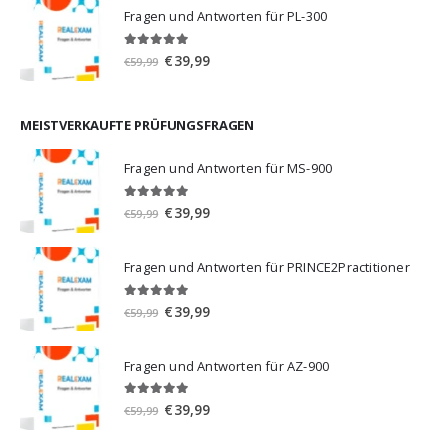
war:
ist:
Fragen und Antworten für PL-300
€59,99
€39,99.
5.00
von 5
Ursprünglicher
Aktueller
€
39,99
€
59,99
Preis
Preis
war:
ist:
€59,99
€39,99.
MEISTVERKAUFTE PRÜFUNGSFRAGEN
Fragen und Antworten für MS-900
5.00
von 5
Ursprünglicher
Aktueller
€
39,99
€
59,99
Preis
Preis
war:
ist:
Fragen und Antworten für PRINCE2Practitioner
€59,99
€39,99.
5.00
von 5
Ursprünglicher
Aktueller
€
39,99
€
59,99
Preis
Preis
war:
ist:
Fragen und Antworten für AZ-900
€59,99
€39,99.
4.86
von 5
Ursprünglicher
Aktueller
€
39,99
€
59,99
Preis
Preis