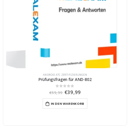
ANDROID ATC ZERTIFIZIERUNGEN
Prüfungsfragen für AND-802
U
A
€
39,99
0
von 5
€
59,99
r
k
s
t
IN DEN WARENKORB
p
u
r
e
ü
l
n
l
g
e
l
r