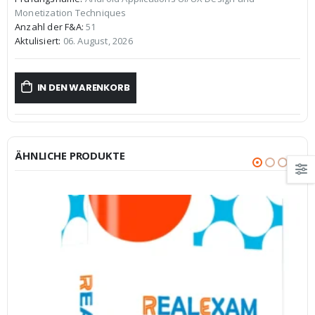
war:
ist:
Monetization Techniques
€59,99
€39,99.
Anzahl der F&A:
51
Aktulisiert:
06. August, 2026
IN DEN WARENKORB
ÄHNLICHE PRODUKTE