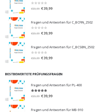
0
von 5
Ursprünglicher
Aktueller
€
39,99
€
59,99
Preis
Preis
war:
ist:
Fragen und Antworten für C_BCFIN_2502
€59,99
€39,99.
0
von 5
Ursprünglicher
Aktueller
€
39,99
€
59,99
Preis
Preis
war:
ist:
Fragen und Antworten für C_BCSBN_2502
€59,99
€39,99.
0
von 5
Ursprünglicher
Aktueller
€
39,99
€
59,99
Preis
Preis
war:
ist:
€59,99
€39,99.
BESTBEWERTETE PRÜFUNGSFRAGEN
Fragen und Antworten für PL-400
5.00
von 5
Ursprünglicher
Aktueller
€
39,99
€
59,99
Preis
Preis
war:
ist:
Fragen und Antworten für MB-910
€59,99
€39,99.