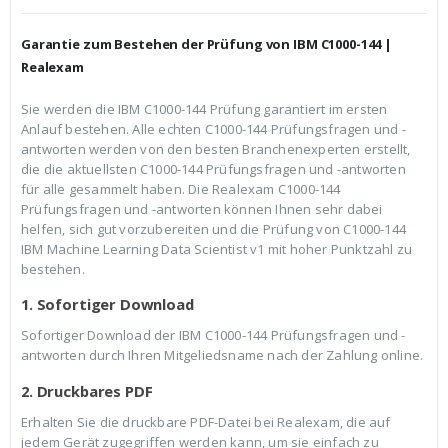
h
e
e
i
r
s
Garantie zum Bestehen der Prüfung von IBM C1000-144 |
P
i
r
s
Realexam
e
t
i
:
Sie werden die IBM C1000-144 Prüfung garantiert im ersten
s
€
Anlauf bestehen. Alle echten C1000-144 Prüfungsfragen und -
w
3
a
9
antworten werden von den besten Branchenexperten erstellt,
r
,
die die aktuellsten C1000-144 Prüfungsfragen und -antworten
:
9
für alle gesammelt haben. Die Realexam C1000-144
€
9
Prüfungsfragen und -antworten können Ihnen sehr dabei
5
.
9
helfen, sich gut vorzubereiten und die Prüfung von C1000-144
,
IBM Machine Learning Data Scientist v1 mit hoher Punktzahl zu
9
bestehen.
9
1. Sofortiger Download
Sofortiger Download der IBM C1000-144 Prüfungsfragen und -
antworten durch Ihren Mitgeliedsname nach der Zahlung online.
2. Druckbares PDF
Erhalten Sie die druckbare PDF-Datei bei Realexam, die auf
jedem Gerät zugegriffen werden kann, um sie einfach zu