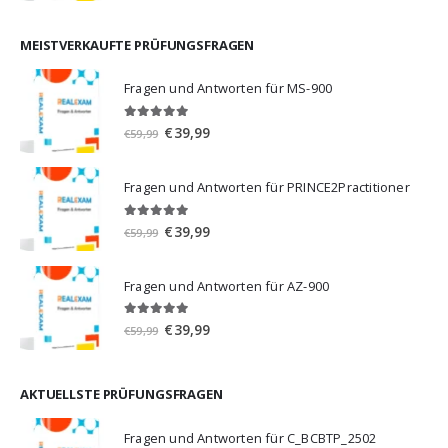
war:
ist:
€59,99
€39,99.
MEISTVERKAUFTE PRÜFUNGSFRAGEN
Fragen und Antworten für MS-900
5.00
von 5
Ursprünglicher
Aktueller
€
39,99
€
59,99
Preis
Preis
war:
ist:
Fragen und Antworten für PRINCE2Practitioner
€59,99
€39,99.
5.00
von 5
Ursprünglicher
Aktueller
€
39,99
€
59,99
Preis
Preis
war:
ist:
Fragen und Antworten für AZ-900
€59,99
€39,99.
4.86
von 5
Ursprünglicher
Aktueller
€
39,99
€
59,99
Preis
Preis
war:
ist:
€59,99
€39,99.
AKTUELLSTE PRÜFUNGSFRAGEN
Fragen und Antworten für C_BCBTP_2502