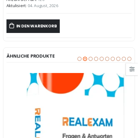
€59,99
€39,99.
Aktulisiert:
04. August, 2026
IN DEN WARENKORB
ÄHNLICHE PRODUKTE