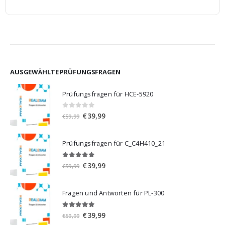
AUSGEWÄHLTE PRÜFUNGSFRAGEN
Prüfungsfragen für HCE-5920
0
von 5
Ursprünglicher
Aktueller
€
39,99
€
59,99
Preis
Preis
war:
ist:
Prüfungsfragen für C_C4H410_21
€59,99
€39,99.
5.00
von 5
Ursprünglicher
Aktueller
€
39,99
€
59,99
Preis
Preis
war:
ist:
Fragen und Antworten für PL-300
€59,99
€39,99.
5.00
von 5
Ursprünglicher
Aktueller
€
39,99
€
59,99
Preis
Preis