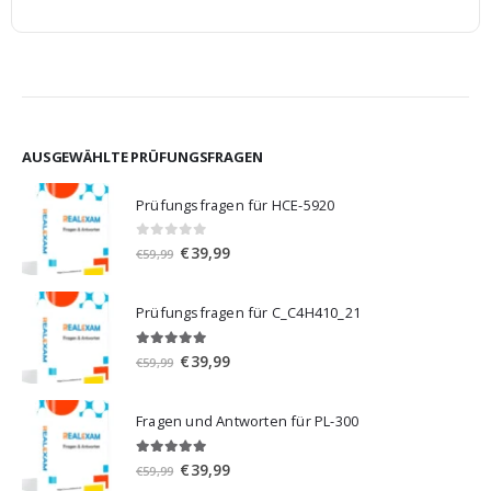
AUSGEWÄHLTE PRÜFUNGSFRAGEN
Prüfungsfragen für HCE-5920
0
von 5
Ursprünglicher
Aktueller
€
39,99
€
59,99
Preis
Preis
war:
ist:
Prüfungsfragen für C_C4H410_21
€59,99
€39,99.
5.00
von 5
Ursprünglicher
Aktueller
€
39,99
€
59,99
Preis
Preis
war:
ist:
Fragen und Antworten für PL-300
€59,99
€39,99.
5.00
von 5
Ursprünglicher
Aktueller
€
39,99
€
59,99
Preis
Preis