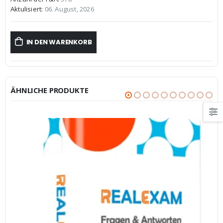
€59,99
€39,99.
Aktulisiert:
06. August, 2026
IN DEN WARENKORB
ÄHNLICHE PRODUKTE