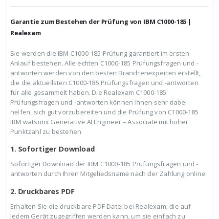
h
e
e
i
r
s
Garantie zum Bestehen der Prüfung von IBM C1000-185 |
P
i
r
s
Realexam
e
t
i
:
Sie werden die IBM C1000-185 Prüfung garantiert im ersten
s
€
Anlauf bestehen. Alle echten C1000-185 Prüfungsfragen und -
w
3
a
9
antworten werden von den besten Branchenexperten erstellt,
r
,
die die aktuellsten C1000-185 Prüfungsfragen und -antworten
:
9
für alle gesammelt haben. Die Realexam C1000-185
€
9
Prüfungsfragen und -antworten können Ihnen sehr dabei
5
.
9
helfen, sich gut vorzubereiten und die Prüfung von C1000-185
,
IBM watsonx Generative AI Engineer – Associate mit hoher
9
Punktzahl zu bestehen.
9
1. Sofortiger Download
Sofortiger Download der IBM C1000-185 Prüfungsfragen und -
antworten durch Ihren Mitgeliedsname nach der Zahlung online.
2. Druckbares PDF
Erhalten Sie die druckbare PDF-Datei bei Realexam, die auf
jedem Gerät zugegriffen werden kann, um sie einfach zu