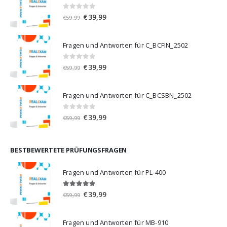
0
von 5
Ursprünglicher
Aktueller
€
39,99
€
59,99
Preis
Preis
war:
ist:
Fragen und Antworten für C_BCFIN_2502
€59,99
€39,99.
0
von 5
Ursprünglicher
Aktueller
€
39,99
€
59,99
Preis
Preis
war:
ist:
Fragen und Antworten für C_BCSBN_2502
€59,99
€39,99.
0
von 5
Ursprünglicher
Aktueller
€
39,99
€
59,99
Preis
Preis
war:
ist:
€59,99
€39,99.
BESTBEWERTETE PRÜFUNGSFRAGEN
Fragen und Antworten für PL-400
5.00
von 5
Ursprünglicher
Aktueller
€
39,99
€
59,99
Preis
Preis
war:
ist:
Fragen und Antworten für MB-910
€59,99
€39,99.