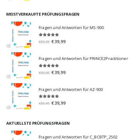
war:
ist:
€59,99
€39,99.
MEISTVERKAUFTE PRÜFUNGSFRAGEN
Fragen und Antworten für MS-900
5.00
von 5
Ursprünglicher
Aktueller
€
39,99
€
59,99
Preis
Preis
war:
ist:
Fragen und Antworten für PRINCE2Practitioner
€59,99
€39,99.
5.00
von 5
Ursprünglicher
Aktueller
€
39,99
€
59,99
Preis
Preis
war:
ist:
Fragen und Antworten für AZ-900
€59,99
€39,99.
4.86
von 5
Ursprünglicher
Aktueller
€
39,99
€
59,99
Preis
Preis
war:
ist:
€59,99
€39,99.
AKTUELLSTE PRÜFUNGSFRAGEN
Fragen und Antworten für C_BCBTP_2502