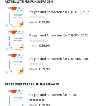
€59,99
€39,99.
AKTUELLSTE PRÜFUNGSFRAGEN
Fragen und Antworten für C_BCBTP_2502
0
von 5
Ursprünglicher
Aktueller
€
39,99
€
59,99
Preis
Preis
war:
ist:
Fragen und Antworten für C_BCFIN_2502
€59,99
€39,99.
0
von 5
Ursprünglicher
Aktueller
€
39,99
€
59,99
Preis
Preis
war:
ist:
Fragen und Antworten für C_BCSBN_2502
€59,99
€39,99.
0
von 5
Ursprünglicher
Aktueller
€
39,99
€
59,99
Preis
Preis
war:
ist:
€59,99
€39,99.
BESTBEWERTETE PRÜFUNGSFRAGEN
Fragen und Antworten für PL-900
5.00
von 5
Ursprünglicher
Aktueller
€
39,99
€
59,99