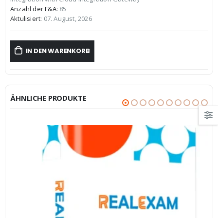
€59,99
€39,99.
Anzahl der F&A:
85
Aktulisiert:
07. August, 2026
IN DEN WARENKORB
ÄHNLICHE PRODUKTE