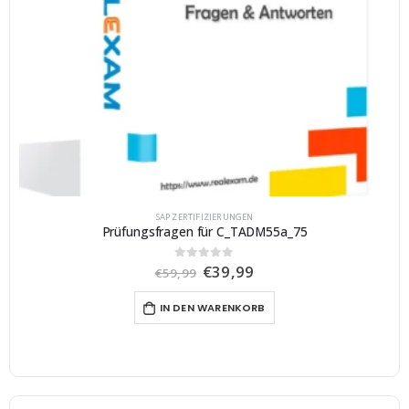
SAP ZERTIFIZIERUNGEN
Prüfungsfragen für C_TADM55a_75
U
A
€
39,99
0
von 5
€
59,99
r
k
s
t
IN DEN WARENKORB
p
u
r
e
ü
l
n
l
g
e
l
r
i
P