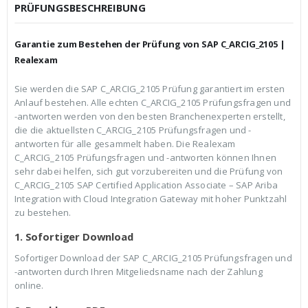
c
r
PRÜFUNGSBESCHREIBUNG
h
e
e
i
r
s
Garantie zum Bestehen der Prüfung von SAP C_ARCIG_2105 |
P
i
r
s
Realexam
e
t
i
:
Sie werden die SAP C_ARCIG_2105 Prüfung garantiert im ersten
s
€
Anlauf bestehen. Alle echten C_ARCIG_2105 Prüfungsfragen und
w
3
a
9
-antworten werden von den besten Branchenexperten erstellt,
r
,
die die aktuellsten C_ARCIG_2105 Prüfungsfragen und -
:
9
antworten für alle gesammelt haben. Die Realexam
€
9
C_ARCIG_2105 Prüfungsfragen und -antworten können Ihnen
5
.
9
sehr dabei helfen, sich gut vorzubereiten und die Prüfung von
,
C_ARCIG_2105 SAP Certified Application Associate – SAP Ariba
9
Integration with Cloud Integration Gateway mit hoher Punktzahl
9
zu bestehen.
1. Sofortiger Download
Sofortiger Download der SAP C_ARCIG_2105 Prüfungsfragen und
-antworten durch Ihren Mitgeliedsname nach der Zahlung
online.