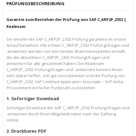
c
r
PRÜFUNGSBESCHREIBUNG
h
e
e
i
r
s
Garantie zum Bestehen der Prüfung von SAP C_ARP2P_2302 |
P
i
r
s
Realexam
e
t
i
:
Sie werden die SAP C_ARP2P_2302 Prüfung garantiert im ersten
s
€
Anlauf bestehen. Alle echten C_ARP2P_2302 Prüfungsfragen und
w
3
a
9
-antworten werden von den besten Branchenexperten erstellt,
r
,
die die aktuellsten C_ARP2P_2302 Prüfungsfragen und -
:
9
antworten für alle gesammelt haben. Die Realexam
€
9
C_ARP2P_2302 Prüfungsfragen und -antworten können Ihnen
5
.
9
sehr dabei helfen, sich gut vorzubereiten und die Prüfung von
,
C_ARP2P_2302 SAP Certified Application Associate – SAP Ariba
9
Procurement mit hoher Punktzahl zu bestehen.
9
1. Sofortiger Download
Sofortiger Download der SAP C_ARP2P_2302 Prüfungsfragen und
-antworten durch Ihren Mitgeliedsname nach der Zahlung
online.
2. Druckbares PDF