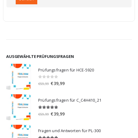
AUSGEWÄHLTE PRÜFUNGSFRAGEN
Prüfungsfragen für HCE-5920
0
von 5
Ursprünglicher
Aktueller
€
39,99
€
59,99
Preis
Preis
war:
ist:
Prüfungsfragen für C_C4H410_21
€59,99
€39,99.
5.00
von 5
Ursprünglicher
Aktueller
€
39,99
€
59,99
Preis
Preis
war:
ist:
Fragen und Antworten für PL-300
€59,99
€39,99.