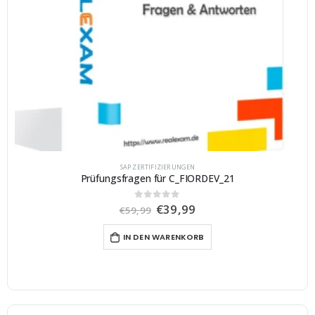
SAP ZERTIFIZIERUNGEN
Prüfungsfragen für C_FIORDEV_21
U
A
€
39,99
0
von 5
€
59,99
r
k
s
t
IN DEN WARENKORB
p
u
r
e
ü
l
n
l
g
e
l
r
i
P