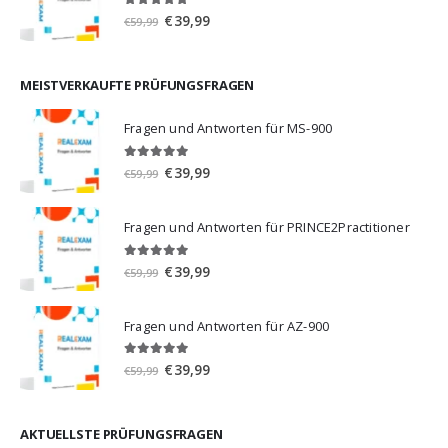
5.00
von 5
Ursprünglicher
Aktueller
€
39,99
€
59,99
Preis
Preis
war:
ist:
€59,99
€39,99.
MEISTVERKAUFTE PRÜFUNGSFRAGEN
Fragen und Antworten für MS-900
5.00
von 5
Ursprünglicher
Aktueller
€
39,99
€
59,99
Preis
Preis
war:
ist:
Fragen und Antworten für PRINCE2Practitioner
€59,99
€39,99.
5.00
von 5
Ursprünglicher
Aktueller
€
39,99
€
59,99
Preis
Preis
war:
ist:
Fragen und Antworten für AZ-900
€59,99
€39,99.
4.86
von 5
Ursprünglicher
Aktueller
€
39,99
€
59,99
Preis
Preis
war:
ist:
€59,99
€39,99.
AKTUELLSTE PRÜFUNGSFRAGEN