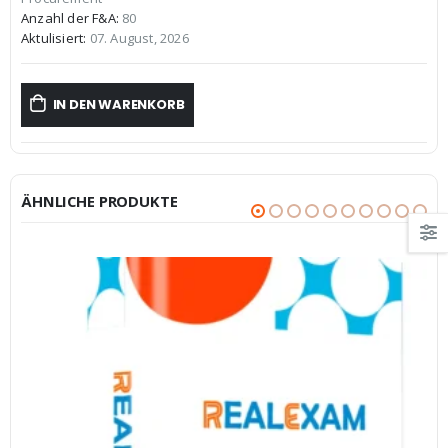
€59,99
€39,99.
Anzahl der F&A:
80
Aktulisiert:
07. August, 2026
IN DEN WARENKORB
ÄHNLICHE PRODUKTE