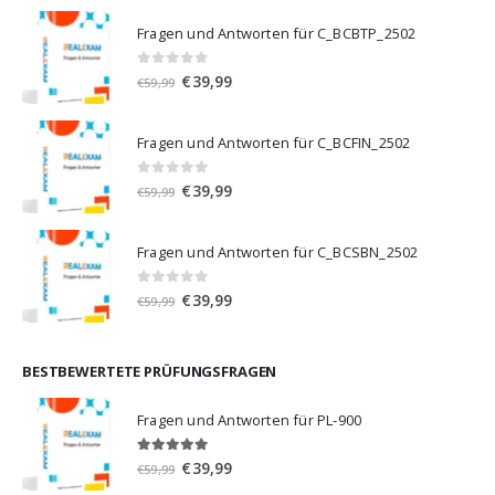
Fragen und Antworten für C_BCBTP_2502
0
von 5
Ursprünglicher
Aktueller
€
39,99
€
59,99
Preis
Preis
war:
ist:
Fragen und Antworten für C_BCFIN_2502
€59,99
€39,99.
0
von 5
Ursprünglicher
Aktueller
€
39,99
€
59,99
Preis
Preis
war:
ist:
Fragen und Antworten für C_BCSBN_2502
€59,99
€39,99.
0
von 5
Ursprünglicher
Aktueller
€
39,99
€
59,99
Preis
Preis
war:
ist:
€59,99
€39,99.
BESTBEWERTETE PRÜFUNGSFRAGEN
Fragen und Antworten für PL-900
5.00
von 5
Ursprünglicher
Aktueller
€
39,99
€
59,99
Preis
Preis