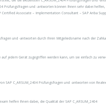
stellt, die die aktuellsten C_ARSUM_2404 Prüfungsfragen und -an
i
:
i
:
i
s
€
s
€
s
 Prüfungsfragen und -antworten können Ihnen sehr dabei helfen, 
w
3
w
3
w
ertified Associate – Implementation Consultant – SAP Ariba Supp
a
9
a
9
a
r
,
r
,
r
:
9
:
9
:
€
9
€
9
€
5
.
5
.
5
9
9
9
ragen und -antworten durch Ihren Mitgeliedsname nach der Zahlun
,
,
,
9
9
9
9
9
9
ie auf jedem Gerät zugegriffen werden kann, um sie einfach zu ver
n von SAP C_ARSUM_2404 Prüfungsfragen und -antworten von Reale
xam helfen Ihnen dabei, die Qualität der SAP C_ARSUM_2404