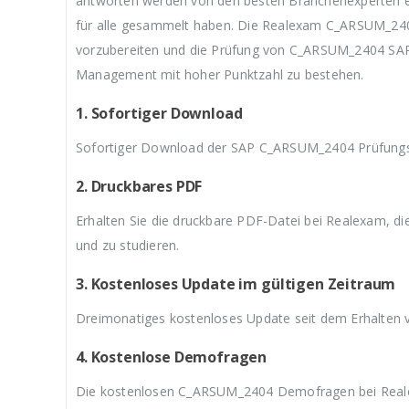
antworten werden von den besten Branchenexperten er
:
i
:
i
:
€
s
€
s
€
für alle gesammelt haben. Die Realexam C_ARSUM_2404
3
w
3
w
3
vorzubereiten und die Prüfung von C_ARSUM_2404 SAP C
9
a
9
a
9
,
r
,
r
,
Management mit hoher Punktzahl zu bestehen.
9
:
9
:
9
9
€
9
€
9
1. Sofortiger Download
.
5
.
5
.
9
9
Sofortiger Download der SAP C_ARSUM_2404 Prüfungsf
,
,
9
9
9
9
2. Druckbares PDF
Erhalten Sie die druckbare PDF-Datei bei Realexam, d
und zu studieren.
3. Kostenloses Update im gültigen Zeitraum
Dreimonatiges kostenloses Update seit dem Erhalte
4. Kostenlose Demofragen
Die kostenlosen C_ARSUM_2404 Demofragen bei Reale