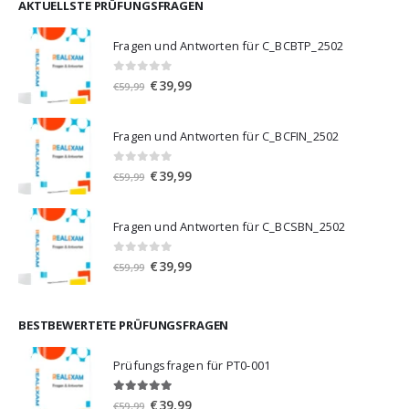
€59,99
€39,99.
AKTUELLSTE PRÜFUNGSFRAGEN
Fragen und Antworten für C_BCBTP_2502
0
von 5
Ursprünglicher
Aktueller
€
39,99
€
59,99
Preis
Preis
war:
ist:
Fragen und Antworten für C_BCFIN_2502
€59,99
€39,99.
0
von 5
Ursprünglicher
Aktueller
€
39,99
€
59,99
Preis
Preis
war:
ist:
Fragen und Antworten für C_BCSBN_2502
€59,99
€39,99.
0
von 5
Ursprünglicher
Aktueller
€
39,99
€
59,99
Preis
Preis
war:
ist:
€59,99
€39,99.
BESTBEWERTETE PRÜFUNGSFRAGEN
Prüfungsfragen für PT0-001
5.00
von 5
Ursprünglicher
Aktueller
€
39,99
€
59,99