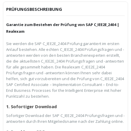
i
P
c
r
PRÜFUNGSBESCHREIBUNG
h
e
e
i
r
s
Garantie zum Bestehen der Prüfung von SAP C_IEE2E_2404 |
P
i
r
s
Realexam
e
t
i
:
Sie werden die SAP C_IEE2E_2404 Prüfung garantiert im ersten
s
€
Anlauf bestehen. Alle echten C_IEE2E_2404 Prüfungsfragen und -
w
3
a
9
antworten werden von den besten Branchenexperten erstellt,
r
,
die die aktuellsten C_IEE2E_2404 Prüfungsfragen und -antworten
:
9
für alle gesammelt haben. Die Realexam C_IEE2E_2404
€
9
Prüfungsfragen und -antworten können Ihnen sehr dabei
5
.
9
helfen, sich gut vorzubereiten und die Prüfung von C_IEE2E_2404
,
SAP Certified Associate – Implementation Consultant – End-to-
9
End Business Processes for the Intelligent Enterprise mit hoher
9
Punktzahl zu bestehen.
1. Sofortiger Download
Sofortiger Download der SAP C_IEE2E_2404 Prüfungsfragen und -
antworten durch Ihren Mitgeliedsname nach der Zahlung online.