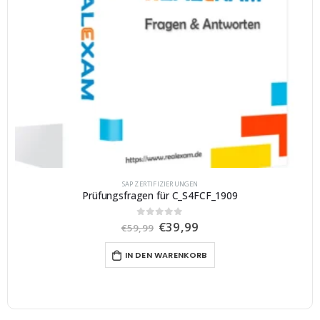
SAP ZERTIFIZIERUNGEN
Prüfungsfragen für C_S4FCF_1909
U
A
€
39,99
0
von 5
€
59,99
r
k
s
t
IN DEN WARENKORB
p
u
r
e
ü
l
n
l
g
e
l
r