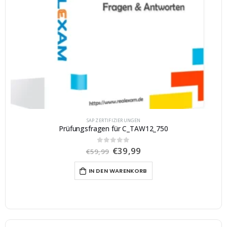
SAP ZERTIFIZIERUNGEN
Prüfungsfragen für C_TAW12_750
U
A
€
39,99
0
von 5
€
59,99
r
k
s
t
IN DEN WARENKORB
p
u
r
e
ü
l
n
l
g
e
l
r
i
P