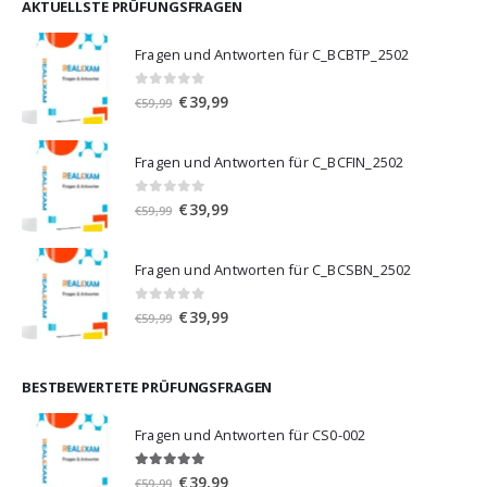
€59,99
€39,99.
AKTUELLSTE PRÜFUNGSFRAGEN
Fragen und Antworten für C_BCBTP_2502
0
von 5
Ursprünglicher
Aktueller
€
39,99
€
59,99
Preis
Preis
war:
ist:
Fragen und Antworten für C_BCFIN_2502
€59,99
€39,99.
0
von 5
Ursprünglicher
Aktueller
€
39,99
€
59,99
Preis
Preis
war:
ist:
Fragen und Antworten für C_BCSBN_2502
€59,99
€39,99.
0
von 5
Ursprünglicher
Aktueller
€
39,99
€
59,99
Preis
Preis
war:
ist:
€59,99
€39,99.
BESTBEWERTETE PRÜFUNGSFRAGEN
Fragen und Antworten für CS0-002
5.00
von 5
Ursprünglicher
Aktueller
€
39,99
€
59,99