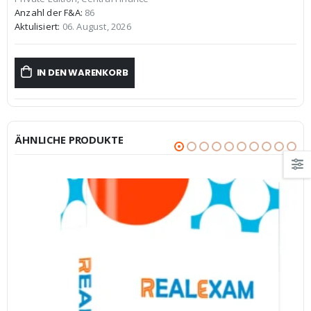
€59,99
€39,99.
Anzahl der F&A:
86
Aktulisiert:
06. August, 2026
IN DEN WARENKORB
ÄHNLICHE PRODUKTE