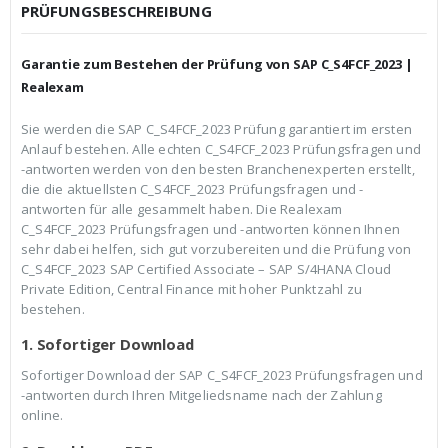
c
r
PRÜFUNGSBESCHREIBUNG
h
e
e
i
r
s
Garantie zum Bestehen der Prüfung von SAP C_S4FCF_2023 |
P
i
r
s
Realexam
e
t
i
:
Sie werden die SAP C_S4FCF_2023 Prüfung garantiert im ersten
s
€
Anlauf bestehen. Alle echten C_S4FCF_2023 Prüfungsfragen und
w
3
a
9
-antworten werden von den besten Branchenexperten erstellt,
r
,
die die aktuellsten C_S4FCF_2023 Prüfungsfragen und -
:
9
antworten für alle gesammelt haben. Die Realexam
€
9
C_S4FCF_2023 Prüfungsfragen und -antworten können Ihnen
5
.
9
sehr dabei helfen, sich gut vorzubereiten und die Prüfung von
,
C_S4FCF_2023 SAP Certified Associate – SAP S/4HANA Cloud
9
Private Edition, Central Finance mit hoher Punktzahl zu
9
bestehen.
1. Sofortiger Download
Sofortiger Download der SAP C_S4FCF_2023 Prüfungsfragen und
-antworten durch Ihren Mitgeliedsname nach der Zahlung
online.