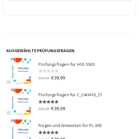
AUSGEWÄHLTE PRÜFUNGSFRAGEN
Prüfungsfragen für HCE-5920
0
von 5
Ursprünglicher
Aktueller
€
39,99
€
59,99
Preis
Preis
war:
ist:
Prüfungsfragen für C_C4H410_21
€59,99
€39,99.
5.00
von 5
Ursprünglicher
Aktueller
€
39,99
€
59,99
Preis
Preis
war:
ist:
Fragen und Antworten für PL-300
€59,99
€39,99.
5.00
von 5
Ursprünglicher
Aktueller