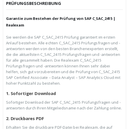
c
r
PRÜFUNGSBESCHREIBUNG
h
e
e
i
r
s
Garantie zum Bestehen der Prüfung von SAP C_SAC_2415 |
P
i
r
s
Realexam
e
t
i
:
Sie werden die SAP C_SAC_2415 Prüfung garantiert im ersten
s
€
Anlauf bestehen. Alle echten C_SAC_2415 Prüfungsfragen und -
w
3
a
9
antworten werden von den besten Branchenexperten erstellt,
r
,
die die aktuellsten C_SAC_2415 Prüfungsfragen und -antworten
:
9
für alle gesammelt haben. Die Realexam C_SAC_2415
€
9
Prüfungsfragen und -antworten können Ihnen sehr dabei
5
.
9
helfen, sich gut vorzubereiten und die Prüfung von C_SAC_2415
,
SAP Certified Associate – Data Analyst – SAP Analytics Cloud mit
9
hoher Punktzahl zu bestehen.
9
1. Sofortiger Download
Sofortiger Download der SAP C_SAC_2415 Prüfungsfragen und -
antworten durch Ihren Mitgeliedsname nach der Zahlung online.
2. Druckbares PDF
Erhalten Sie die druckbare PDF-Datei bei Realexam, die auf