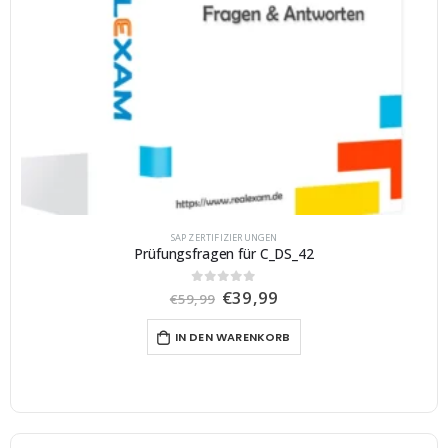
SAP ZERTIFIZIERUNGEN
Prüfungsfragen für C_DS_42
U
A
€
39,99
0
von 5
€
59,99
r
k
s
t
IN DEN WARENKORB
p
u
r
e
ü
l
n
l
g
e
l
r
i
P