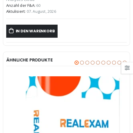
€59,99
€39,99.
Anzahl der F&A:
60
Aktulisiert:
07. August, 2026
IN DEN WARENKORB
ÄHNLICHE PRODUKTE