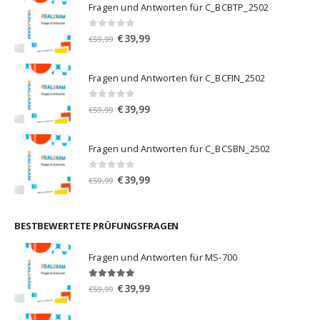
Fragen und Antworten für C_BCBTP_2502
0
von 5
Ursprünglicher
Aktueller
€
39,99
€
59,99
Preis
Preis
war:
ist:
Fragen und Antworten für C_BCFIN_2502
€59,99
€39,99.
0
von 5
Ursprünglicher
Aktueller
€
39,99
€
59,99
Preis
Preis
war:
ist:
Fragen und Antworten für C_BCSBN_2502
€59,99
€39,99.
0
von 5
Ursprünglicher
Aktueller
€
39,99
€
59,99
Preis
Preis
war:
ist:
€59,99
€39,99.
BESTBEWERTETE PRÜFUNGSFRAGEN
Fragen und Antworten für MS-700
5.00
von 5
Ursprünglicher
Aktueller
€
39,99
€
59,99
Preis
Preis
war:
ist: