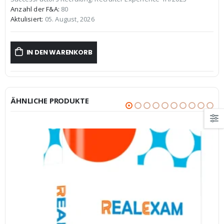
€59,99
€39,99.
Anzahl der F&A:
80
Aktulisiert:
05. August, 2026
IN DEN WARENKORB
ÄHNLICHE PRODUKTE