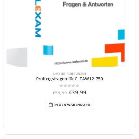
SAP ZERTIFIZIERUNGEN
Prüfungsfragen für C_TAW12_750
U
A
€
39,99
0
von 5
€
59,99
r
k
s
t
IN DEN WARENKORB
p
u
r
e
ü
l
n
l
g
e
l
r
i
P