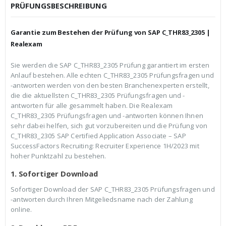
c
r
PRÜFUNGSBESCHREIBUNG
h
e
e
i
r
s
Garantie zum Bestehen der Prüfung von SAP C_THR83_2305 |
P
i
r
s
Realexam
e
t
i
:
Sie werden die SAP C_THR83_2305 Prüfung garantiert im ersten
s
€
Anlauf bestehen. Alle echten C_THR83_2305 Prüfungsfragen und
w
3
a
9
-antworten werden von den besten Branchenexperten erstellt,
r
,
die die aktuellsten C_THR83_2305 Prüfungsfragen und -
:
9
antworten für alle gesammelt haben. Die Realexam
€
9
C_THR83_2305 Prüfungsfragen und -antworten können Ihnen
5
.
9
sehr dabei helfen, sich gut vorzubereiten und die Prüfung von
,
C_THR83_2305 SAP Certified Application Associate – SAP
9
SuccessFactors Recruiting: Recruiter Experience 1H/2023 mit
9
hoher Punktzahl zu bestehen.
1. Sofortiger Download
Sofortiger Download der SAP C_THR83_2305 Prüfungsfragen und
-antworten durch Ihren Mitgeliedsname nach der Zahlung
online.