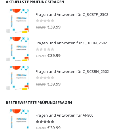
€59,99
€39,99.
AKTUELLSTE PRÜFUNGSFRAGEN
Fragen und Antworten für C_BCBTP_2502
0
von 5
Ursprünglicher
Aktueller
€
39,99
€
59,99
Preis
Preis
war:
ist:
Fragen und Antworten für C_BCFIN_2502
€59,99
€39,99.
0
von 5
Ursprünglicher
Aktueller
€
39,99
€
59,99
Preis
Preis
war:
ist:
Fragen und Antworten für C_BCSBN_2502
€59,99
€39,99.
0
von 5
Ursprünglicher
Aktueller
€
39,99
€
59,99
Preis
Preis
war:
ist:
€59,99
€39,99.
BESTBEWERTETE PRÜFUNGSFRAGEN
Fragen und Antworten für AI-900
5.00
von 5
Ursprünglicher
Aktueller
€
39,99
€
59,99