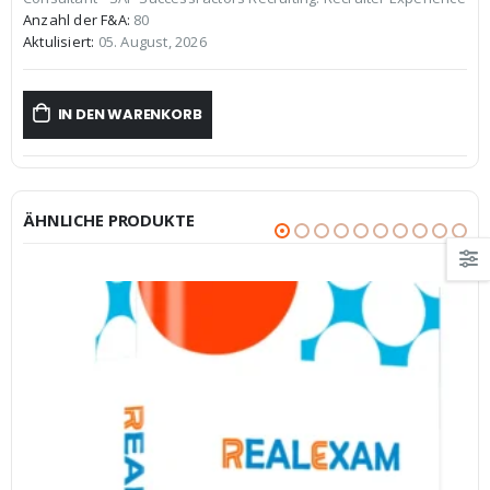
€59,99
€39,99.
Anzahl der F&A:
80
Aktulisiert:
05. August, 2026
IN DEN WARENKORB
ÄHNLICHE PRODUKTE