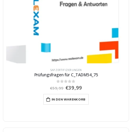
SAP ZERTIFIZIERUNGEN
Prüfungsfragen für C_TADM54_75
U
A
€
39,99
0
von 5
€
59,99
r
k
s
t
IN DEN WARENKORB
p
u
r
e
ü
l
n
l
g
e
l
r
i
P