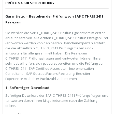
c
r
PRÜFUNGSBESCHREIBUNG
h
e
e
i
r
s
Garantie zum Bestehen der Prüfung von SAP C_THR83_2411 |
P
i
r
s
Realexam
e
t
i
:
Sie werden die SAP C_THR83_2411 Prüfung garantiert im ersten
s
€
Anlauf bestehen. Alle echten C_THR83_2411 Prüfungsfragen und
w
3
a
9
-antworten werden von den besten Branchenexperten erstellt,
r
,
die die aktuellsten C_THR83_2411 Prüfungsfragen und -
:
9
antworten für alle gesammelt haben. Die Realexam
€
9
C_THR83_2411 Prüfungsfragen und -antworten können Ihnen
5
.
9
sehr dabei helfen, sich gut vorzubereiten und die Prüfung von
,
C_THR83_2411 SAP Certified Associate – Implementation
9
Consultant – SAP SuccessFactors Recruiting: Recruiter
9
Experience mit hoher Punktzahl zu bestehen.
1. Sofortiger Download
Sofortiger Download der SAP C_THR83_2411 Prüfungsfragen und
-antworten durch Ihren Mitgeliedsname nach der Zahlung
online.