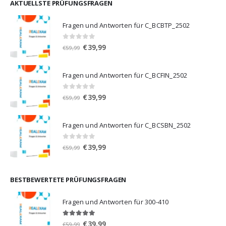
€59,99
€39,99.
AKTUELLSTE PRÜFUNGSFRAGEN
Fragen und Antworten für C_BCBTP_2502
0
von 5
Ursprünglicher
Aktueller
€
39,99
€
59,99
Preis
Preis
war:
ist:
Fragen und Antworten für C_BCFIN_2502
€59,99
€39,99.
0
von 5
Ursprünglicher
Aktueller
€
39,99
€
59,99
Preis
Preis
war:
ist:
Fragen und Antworten für C_BCSBN_2502
€59,99
€39,99.
0
von 5
Ursprünglicher
Aktueller
€
39,99
€
59,99
Preis
Preis
war:
ist:
€59,99
€39,99.
BESTBEWERTETE PRÜFUNGSFRAGEN
Fragen und Antworten für 300-410
5.00
von 5
Ursprünglicher
Aktueller
€
39,99
€
59,99