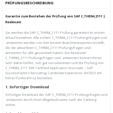
c
r
PRÜFUNGSBESCHREIBUNG
h
e
e
i
r
s
Garantie zum Bestehen der Prüfung von SAP C_THR84_2111 |
P
i
r
s
Realexam
e
t
i
:
Sie werden die SAP C_THR84_2111 Prüfung garantiert im ersten
s
€
Anlauf bestehen. Alle echten C_THR84_2111 Prüfungsfragen und
w
3
a
9
-antworten werden von den besten Branchenexperten erstellt,
r
,
die die aktuellsten C_THR84_2111 Prüfungsfragen und -
:
9
antworten für alle gesammelt haben. Die Realexam
€
9
C_THR84_2111 Prüfungsfragen und -antworten können Ihnen
5
.
9
sehr dabei helfen, sich gut vorzubereiten und die Prüfung von
,
C_THR84_2111 SAP Certified Application Associate – SAP
9
SuccessFactors Recruiting: Candidate Experience 2H/2021 mit
9
hoher Punktzahl zu bestehen.
1. Sofortiger Download
Sofortiger Download der SAP C_THR84_2111 Prüfungsfragen und
-antworten durch Ihren Mitgeliedsname nach der Zahlung
online.