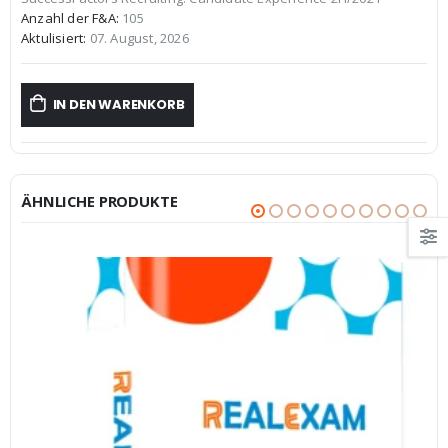
€59,99
€39,99.
Anzahl der F&A:
105
Aktulisiert:
07. August, 2026
IN DEN WARENKORB
ÄHNLICHE PRODUKTE