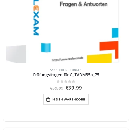
SAP ZERTIFIZIERUNGEN
Prüfungsfragen für C_TADM55a_75
U
A
€
39,99
0
von 5
€
59,99
r
k
s
t
IN DEN WARENKORB
p
u
r
e
ü
l
n
l
g
e
l
r
i
P