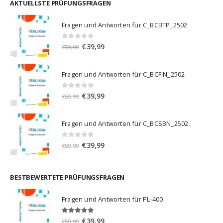
€59,99
€39,99.
AKTUELLSTE PRÜFUNGSFRAGEN
Fragen und Antworten für C_BCBTP_2502
0
von 5
Ursprünglicher
Aktueller
€
39,99
€
59,99
Preis
Preis
war:
ist:
Fragen und Antworten für C_BCFIN_2502
€59,99
€39,99.
0
von 5
Ursprünglicher
Aktueller
€
39,99
€
59,99
Preis
Preis
war:
ist:
Fragen und Antworten für C_BCSBN_2502
€59,99
€39,99.
0
von 5
Ursprünglicher
Aktueller
€
39,99
€
59,99
Preis
Preis
war:
ist:
€59,99
€39,99.
BESTBEWERTETE PRÜFUNGSFRAGEN
Fragen und Antworten für PL-400
5.00
von 5
Ursprünglicher
Aktueller
€
39,99
€
59,99