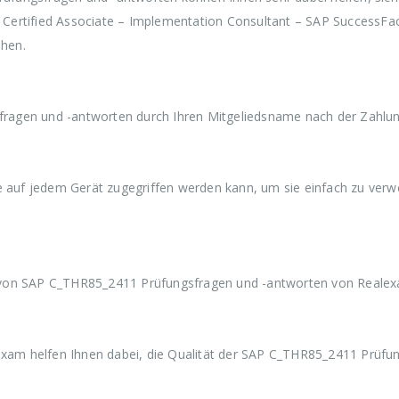
w
3
w
3
w
Certified Associate – Implementation Consultant – SAP SuccessFa
a
9
a
9
a
r
,
r
,
r
hen.
:
9
:
9
:
€
9
€
9
€
5
.
5
.
5
9
9
9
agen und -antworten durch Ihren Mitgeliedsname nach der Zahlun
,
,
,
9
9
9
9
9
9
ie auf jedem Gerät zugegriffen werden kann, um sie einfach zu ver
 von SAP C_THR85_2411 Prüfungsfragen und -antworten von Reale
am helfen Ihnen dabei, die Qualität der SAP C_THR85_2411 Prüfu