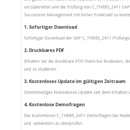
3
w
3
w
3
vorzubereiten und die Prüfung von C_THR85_2411 SAP 
9
a
9
a
9
,
r
,
r
,
Succession Management mit hoher Punktzahl zu beste
9
:
9
:
9
9
€
9
€
9
1. Sofortiger Download
.
5
.
5
.
9
9
Sofortiger Download der SAP C_THR85_2411 Prüfungsfr
,
,
9
9
9
9
2. Druckbares PDF
Erhalten Sie die druckbare PDF-Datei bei Realexam, d
und zu studieren.
3. Kostenloses Update im gültigen Zeitraum
Dreimonatiges kostenloses Update seit dem Erhalten
4. Kostenlose Demofragen
Die kostenlosen C_THR85_2411 Demofragen bei Realex
und -antworten zu überprüfen.