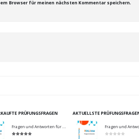
esem Browser für meinen nächsten Kommentar speichern.
RKAUFTE PRÜFUNGSFRAGEN
AKTUELLSTE PRÜFUNGSFRAGE
Fragen und Antworten für MS-900
5.00
von 5
0
von 5