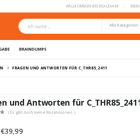
|
WILLKOMMEN BEI REALEXAM!
MEI
Alle Kategorien
GABE
BRAINDUMPS
EN
FRAGEN UND ANTWORTEN FÜR C_THR85_2411
en und Antworten für C_THR85_241
( Es gibt noch keine Rezensionen. )
Ursprünglicher
Aktueller
€
39,99
Preis
Preis