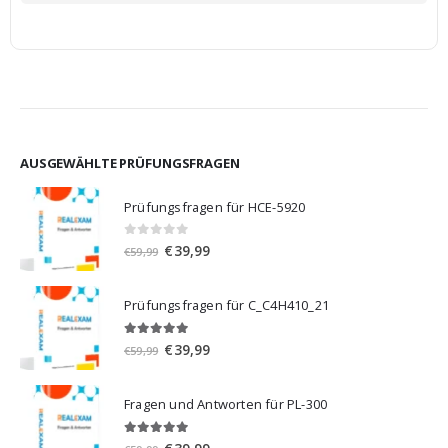
AUSGEWÄHLTE PRÜFUNGSFRAGEN
Prüfungsfragen für HCE-5920
0
von 5
Ursprünglicher
Aktueller
€
39,99
€
59,99
Preis
Preis
war:
ist:
Prüfungsfragen für C_C4H410_21
€59,99
€39,99.
5.00
von 5
Ursprünglicher
Aktueller
€
39,99
€
59,99
Preis
Preis
war:
ist:
Fragen und Antworten für PL-300
€59,99
€39,99.
5.00
von 5
Ursprünglicher
Aktueller