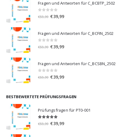
Fragen und Antworten für C_BCBTP_2502
0
von 5
Ursprünglicher
Aktueller
€
39,99
€
59,99
Preis
Preis
war:
ist:
Fragen und Antworten für C_BCFIN_2502
€59,99
€39,99.
0
von 5
Ursprünglicher
Aktueller
€
39,99
€
59,99
Preis
Preis
war:
ist:
Fragen und Antworten für C_BCSBN_2502
€59,99
€39,99.
0
von 5
Ursprünglicher
Aktueller
€
39,99
€
59,99
Preis
Preis
war:
ist:
€59,99
€39,99.
BESTBEWERTETE PRÜFUNGSFRAGEN
Prüfungsfragen für PT0-001
5.00
von 5
Ursprünglicher
Aktueller
€
39,99
€
59,99
Preis
Preis
war:
ist: