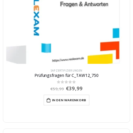
SAP ZERTIFIZIERUNGEN
Prüfungsfragen für C_TAW12_750
U
A
€
39,99
0
von 5
€
59,99
r
k
s
t
IN DEN WARENKORB
p
u
r
e
ü
l
n
l
g
e
l
r
i
P