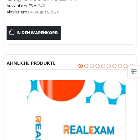
€59,99
€39,99.
Anzahl der F&A:
242
Aktulisiert:
04. August, 2026
IN DEN WARENKORB
ÄHNLICHE PRODUKTE