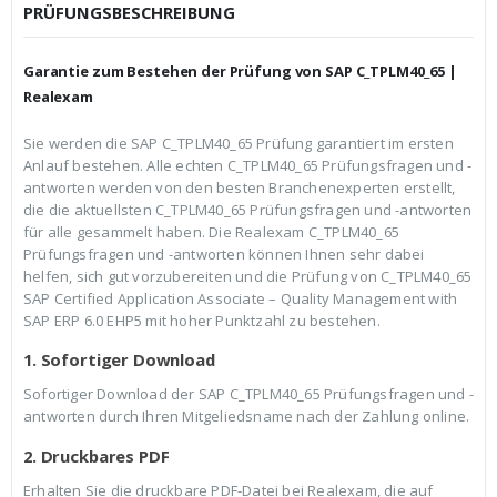
c
r
PRÜFUNGSBESCHREIBUNG
h
e
e
i
r
s
Garantie zum Bestehen der Prüfung von SAP C_TPLM40_65 |
P
i
r
s
Realexam
e
t
i
:
Sie werden die SAP C_TPLM40_65 Prüfung garantiert im ersten
s
€
Anlauf bestehen. Alle echten C_TPLM40_65 Prüfungsfragen und -
w
3
a
9
antworten werden von den besten Branchenexperten erstellt,
r
,
die die aktuellsten C_TPLM40_65 Prüfungsfragen und -antworten
:
9
für alle gesammelt haben. Die Realexam C_TPLM40_65
€
9
Prüfungsfragen und -antworten können Ihnen sehr dabei
5
.
9
helfen, sich gut vorzubereiten und die Prüfung von C_TPLM40_65
,
SAP Certified Application Associate – Quality Management with
9
SAP ERP 6.0 EHP5 mit hoher Punktzahl zu bestehen.
9
1. Sofortiger Download
Sofortiger Download der SAP C_TPLM40_65 Prüfungsfragen und -
antworten durch Ihren Mitgeliedsname nach der Zahlung online.
2. Druckbares PDF
Erhalten Sie die druckbare PDF-Datei bei Realexam, die auf