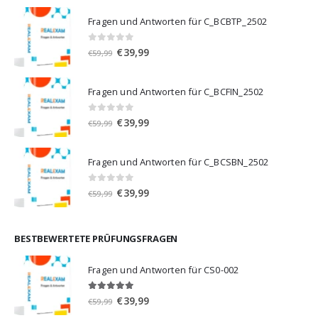
Fragen und Antworten für C_BCBTP_2502
0
von 5
Ursprünglicher
Aktueller
€
39,99
€
59,99
Preis
Preis
war:
ist:
Fragen und Antworten für C_BCFIN_2502
€59,99
€39,99.
0
von 5
Ursprünglicher
Aktueller
€
39,99
€
59,99
Preis
Preis
war:
ist:
Fragen und Antworten für C_BCSBN_2502
€59,99
€39,99.
0
von 5
Ursprünglicher
Aktueller
€
39,99
€
59,99
Preis
Preis
war:
ist:
€59,99
€39,99.
BESTBEWERTETE PRÜFUNGSFRAGEN
Fragen und Antworten für CS0-002
5.00
von 5
Ursprünglicher
Aktueller
€
39,99
€
59,99
Preis
Preis