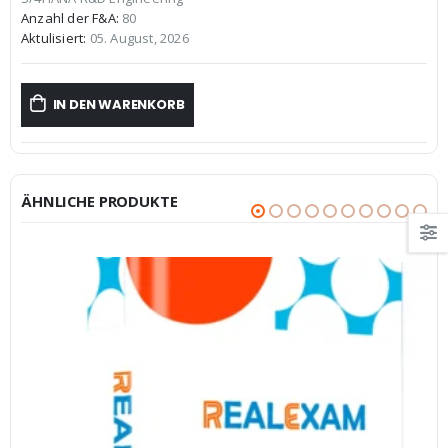
€59,99
€39,99.
Anzahl der F&A:
80
Aktulisiert:
05. August, 2026
IN DEN WARENKORB
ÄHNLICHE PRODUKTE