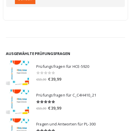
AUSGEWÄHLTE PRÜFUNGSFRAGEN
Prüfungsfragen für HCE-5920
0
von 5
Ursprünglicher
Aktueller
€
39,99
€
59,99
Preis
Preis
war:
ist:
Prüfungsfragen für C_C4H410_21
€59,99
€39,99.
5.00
von 5
Ursprünglicher
Aktueller
€
39,99
€
59,99
Preis
Preis
war:
ist:
Fragen und Antworten für PL-300
€59,99
€39,99.