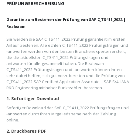
c
r
PRÜFUNGSBESCHREIBUNG
h
e
e
i
r
s
Garantie zum Bestehen der Prüfung von SAP C_TS411_2022 |
P
i
r
s
Realexam
e
t
i
:
Sie werden die SAP C_TS411_2022 Prüfung garantiert im ersten
s
€
Anlauf bestehen. Alle echten C_TS411_2022 Prüfungsfragen und
w
3
a
9
-antworten werden von den besten Branchenexperten erstellt,
r
,
die die aktuellsten C_TS411_2022 Prüfungsfragen und -
:
9
antworten für alle gesammelt haben. Die Realexam
€
9
C_TS411_2022 Prüfungsfragen und -antworten können Ihnen
5
.
9
sehr dabei helfen, sich gut vorzubereiten und die Prüfung von
,
C_TS411_2022 SAP Certified Application Associate – SAP S/4HANA
9
R&D Engineering mit hoher Punktzahl zu bestehen.
9
1. Sofortiger Download
Sofortiger Download der SAP C_TS411_2022 Prüfungsfragen und
-antworten durch Ihren Mitgeliedsname nach der Zahlung
online.
2. Druckbares PDF