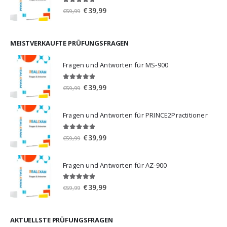
5.00
von 5
Ursprünglicher
Aktueller
€
39,99
€
59,99
Preis
Preis
war:
ist:
€59,99
€39,99.
MEISTVERKAUFTE PRÜFUNGSFRAGEN
Fragen und Antworten für MS-900
5.00
von 5
Ursprünglicher
Aktueller
€
39,99
€
59,99
Preis
Preis
war:
ist:
Fragen und Antworten für PRINCE2Practitioner
€59,99
€39,99.
5.00
von 5
Ursprünglicher
Aktueller
€
39,99
€
59,99
Preis
Preis
war:
ist:
Fragen und Antworten für AZ-900
€59,99
€39,99.
4.86
von 5
Ursprünglicher
Aktueller
€
39,99
€
59,99
Preis
Preis
war:
ist:
€59,99
€39,99.
AKTUELLSTE PRÜFUNGSFRAGEN