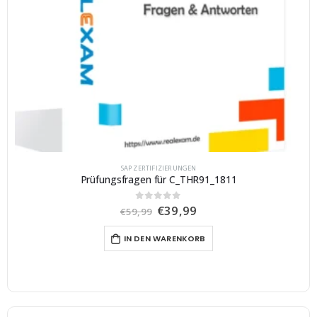
SAP ZERTIFIZIERUNGEN
Prüfungsfragen für C_THR91_1811
U
A
€
39,99
0
von 5
€
59,99
r
k
s
t
IN DEN WARENKORB
p
u
r
e
ü
l
n
l
g
e
l
r
i
P