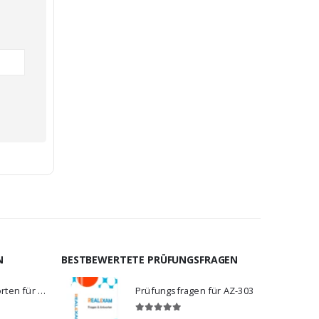
N
BESTBEWERTETE PRÜFUNGSFRAGEN
Fragen und Antworten für C_BCBTP_2502
Prüfungsfragen für AZ-303
5.00
von 5