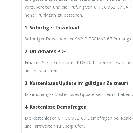
3
w
3
w
3
vorzubereiten und die Prüfung von C_TSCM62_67 SAP Cer
9
a
9
a
9
,
r
,
r
,
hoher Punktzahl zu bestehen.
9
:
9
:
9
9
€
9
€
9
1. Sofortiger Download
.
5
.
5
.
9
9
Sofortiger Download der SAP C_TSCM62_67 Prüfungsfra
,
,
9
9
9
9
2. Druckbares PDF
Erhalten Sie die druckbare PDF-Datei bei Realexam, d
und zu studieren.
3. Kostenloses Update im gültigen Zeitraum
Dreimonatiges kostenloses Update seit dem Erhalten
4. Kostenlose Demofragen
Die kostenlosen C_TSCM62_67 Demofragen bei Realexa
und -antworten zu überprüfen.