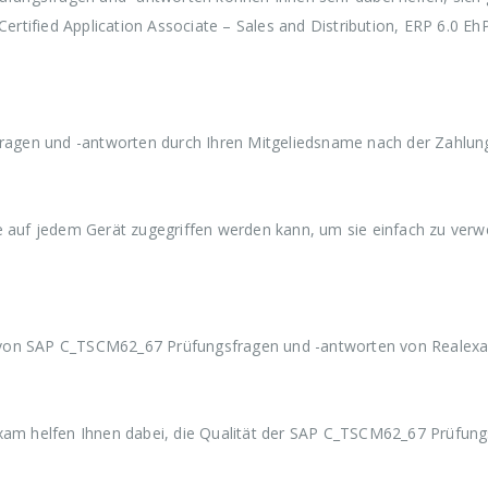
w
3
w
3
w
tified Application Associate – Sales and Distribution, ERP 6.0 Eh
a
9
a
9
a
r
,
r
,
r
:
9
:
9
:
€
9
€
9
€
5
.
5
.
5
9
9
9
gen und -antworten durch Ihren Mitgeliedsname nach der Zahlung
,
,
,
9
9
9
9
9
9
ie auf jedem Gerät zugegriffen werden kann, um sie einfach zu ver
 von SAP C_TSCM62_67 Prüfungsfragen und -antworten von Realex
m helfen Ihnen dabei, die Qualität der SAP C_TSCM62_67 Prüfung