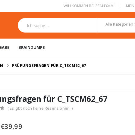
|
WILLKOMMEN BEI REALEXAM!
MEI
Alle Kategorien
GABE
BRAINDUMPS
EN
PRÜFUNGSFRAGEN FÜR C_TSCM62_67
ungsfragen für C_TSCM62_67
( Es gibt noch keine Rezensionen. )
Ursprünglicher
Aktueller
€
39,99
Preis
Preis