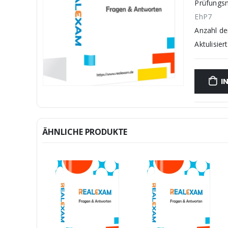
Prüfungs
EhP7
Anzahl d
Aktulisiert
I
ÄHNLICHE PRODUKTE