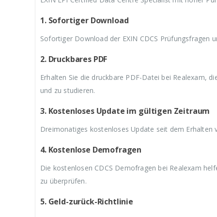
9
a
9
a
9
,
r
,
r
,
9
:
9
:
9
1. Sofortiger Download
9
€
9
€
9
.
5
.
5
.
Sofortiger Download der EXIN CDCS Prüfungsfragen un
9
9
,
,
2. Druckbares PDF
9
9
9
9
Erhalten Sie die druckbare PDF-Datei bei Realexam, d
und zu studieren.
3. Kostenloses Update im gültigen Zeitraum
Dreimonatiges kostenloses Update seit dem Erhalten
4. Kostenlose Demofragen
Die kostenlosen CDCS Demofragen bei Realexam helfen
zu überprüfen.
5. Geld-zurück-Richtlinie