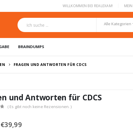
|
WILLKOMMEN BEI REALEXAM!
MEI
Alle Kategorien
GABE
BRAINDUMPS
GEN
FRAGEN UND ANTWORTEN FÜR CDCS
en und Antworten für CDCS
( Es gibt noch keine Rezensionen. )
Ursprünglicher
Aktueller
€
39,99
Preis
Preis