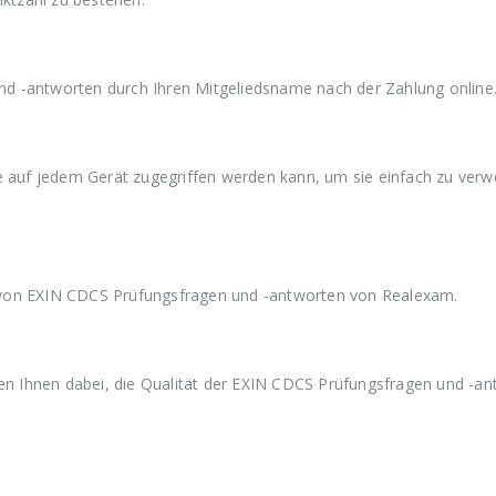
a
9
a
9
a
r
,
r
,
r
:
9
:
9
:
€
9
€
9
€
5
.
5
.
5
d -antworten durch Ihren Mitgeliedsname nach der Zahlung online
9
9
9
,
,
,
9
9
9
9
9
9
ie auf jedem Gerät zugegriffen werden kann, um sie einfach zu ver
 von EXIN CDCS Prüfungsfragen und -antworten von Realexam.
 Ihnen dabei, die Qualität der EXIN CDCS Prüfungsfragen und -an