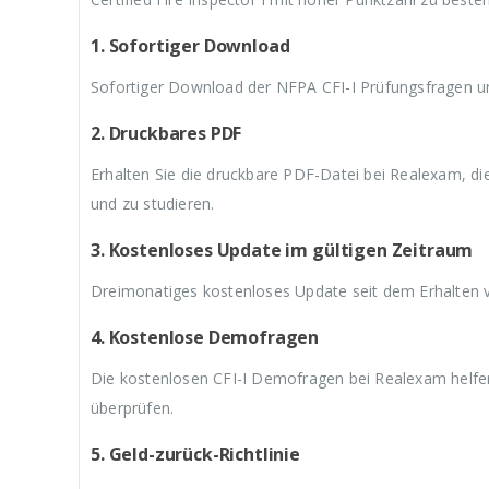
a
9
a
9
r
,
r
,
:
9
:
9
1. Sofortiger Download
€
9
€
9
5
.
5
.
Sofortiger Download der NFPA CFI-I Prüfungsfragen un
9
9
,
,
2. Druckbares PDF
9
9
9
9
Erhalten Sie die druckbare PDF-Datei bei Realexam, d
und zu studieren.
3. Kostenloses Update im gültigen Zeitraum
Dreimonatiges kostenloses Update seit dem Erhalten 
4. Kostenlose Demofragen
Die kostenlosen CFI-I Demofragen bei Realexam helfen
überprüfen.
5. Geld-zurück-Richtlinie