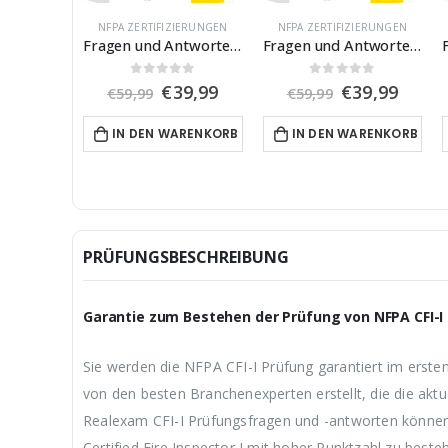
NFPA ZERTIFIZIERUNGEN
NFPA ZERTIFIZIERUNGEN
Fragen und Antworten für CWBSP
Fragen und Antworten für CFPE
0
von 5
0
von 5
U
A
U
A
€
39,99
€
39,99
€
59,99
€
59,99
r
k
r
k
s
t
s
t
IN DEN WARENKORB
IN DEN WARENKORB
p
u
p
u
r
e
r
e
ü
l
ü
l
n
l
n
l
g
e
g
e
l
r
l
r
i
P
i
P
PRÜFUNGSBESCHREIBUNG
c
r
c
r
h
e
h
e
e
i
e
i
Garantie zum Bestehen der Prüfung von NFPA CFI-I
r
s
r
s
P
i
P
i
r
s
r
s
Sie werden die NFPA CFI-I Prüfung garantiert im erste
e
t
e
t
von den besten Branchenexperten erstellt, die die akt
i
:
i
:
s
€
s
€
Realexam CFI-I Prüfungsfragen und -antworten können I
w
3
w
3
Certified Fire Inspector I mit hoher Punktzahl zu beste