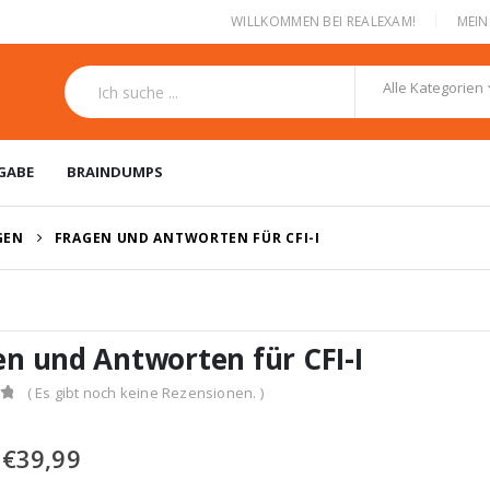
|
WILLKOMMEN BEI REALEXAM!
MEI
Alle Kategorien
GABE
BRAINDUMPS
GEN
FRAGEN UND ANTWORTEN FÜR CFI-I
en und Antworten für CFI-I
( Es gibt noch keine Rezensionen. )
Ursprünglicher
Aktueller
€
39,99
Preis
Preis