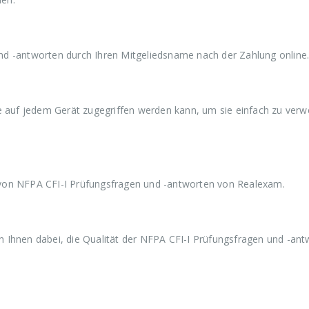
a
9
r
,
:
9
€
9
5
.
d -antworten durch Ihren Mitgeliedsname nach der Zahlung online
9
,
9
9
ie auf jedem Gerät zugegriffen werden kann, um sie einfach zu ver
von NFPA CFI-I Prüfungsfragen und -antworten von Realexam.
 Ihnen dabei, die Qualität der NFPA CFI-I Prüfungsfragen und -ant