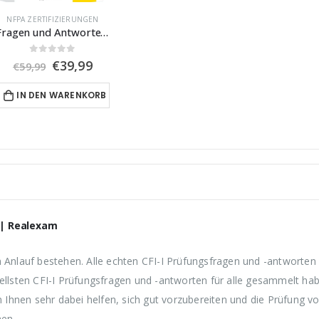
war:
ist:
war:
NFPA ZERTIFIZIERUNGEN
€59,99
€39,99.
€59,99
Fragen und Antworten für CFPS
0
von 5
U
A
€
39,99
€
59,99
r
k
s
t
IN DEN WARENKORB
p
u
r
e
ü
l
n
l
g
e
l
r
i
P
c
r
h
e
e
i
 | Realexam
r
s
P
i
r
s
n Anlauf bestehen. Alle echten CFI-I Prüfungsfragen und -antworte
e
t
uellsten CFI-I Prüfungsfragen und -antworten für alle gesammelt hab
i
:
s
€
hnen sehr dabei helfen, sich gut vorzubereiten und die Prüfung vo
w
3
hen.