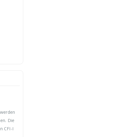
ist:
war:
ist:
€39,99.
€59,99
€39,99.
n werden
en. Die
n CFI-I