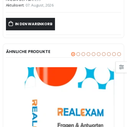
€59,99
€39,99.
Aktulisiert:
07. August, 2026
IN DEN WARENKORB
ÄHNLICHE PRODUKTE