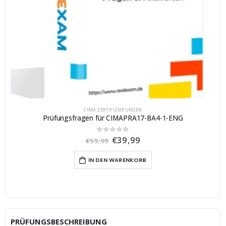
CIMA ZERTIFIZIERUNGEN
Prüfungsfragen für CIMAPRA17-BA4-1-ENG
U
A
€
39,99
0
von 5
€
59,99
r
k
s
t
IN DEN WARENKORB
p
u
r
e
ü
l
n
l
g
e
l
r
i
P
c
r
PRÜFUNGSBESCHREIBUNG