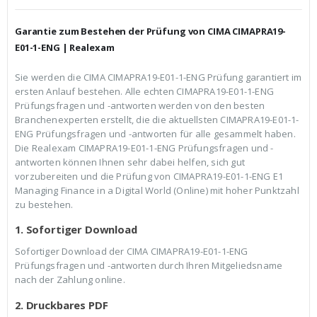
h
e
e
i
r
s
Garantie zum Bestehen der Prüfung von CIMA CIMAPRA19-
P
i
r
s
E01-1-ENG | Realexam
e
t
i
:
Sie werden die CIMA CIMAPRA19-E01-1-ENG Prüfung garantiert im
s
€
ersten Anlauf bestehen. Alle echten CIMAPRA19-E01-1-ENG
w
3
a
9
Prüfungsfragen und -antworten werden von den besten
r
,
Branchenexperten erstellt, die die aktuellsten CIMAPRA19-E01-1-
:
9
ENG Prüfungsfragen und -antworten für alle gesammelt haben.
€
9
Die Realexam CIMAPRA19-E01-1-ENG Prüfungsfragen und -
5
.
9
antworten können Ihnen sehr dabei helfen, sich gut
,
vorzubereiten und die Prüfung von CIMAPRA19-E01-1-ENG E1
9
Managing Finance in a Digital World (Online) mit hoher Punktzahl
9
zu bestehen.
1. Sofortiger Download
Sofortiger Download der CIMA CIMAPRA19-E01-1-ENG
Prüfungsfragen und -antworten durch Ihren Mitgeliedsname
nach der Zahlung online.
2. Druckbares PDF