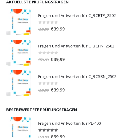
€59,99
€39,99.
AKTUELLSTE PRÜFUNGSFRAGEN
Fragen und Antworten für C_BCBTP_2502
0
von 5
Ursprünglicher
Aktueller
€
39,99
€
59,99
Preis
Preis
war:
ist:
Fragen und Antworten für C_BCFIN_2502
€59,99
€39,99.
0
von 5
Ursprünglicher
Aktueller
€
39,99
€
59,99
Preis
Preis
war:
ist:
Fragen und Antworten für C_BCSBN_2502
€59,99
€39,99.
0
von 5
Ursprünglicher
Aktueller
€
39,99
€
59,99
Preis
Preis
war:
ist:
€59,99
€39,99.
BESTBEWERTETE PRÜFUNGSFRAGEN
Fragen und Antworten für PL-400
5.00
von 5
Ursprünglicher
Aktueller
€
39,99
€
59,99