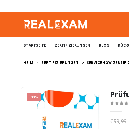
STARTSEITE
ZERTIFIZIERUNGEN
BLOG
RÜCK
HEIM
ZERTIFIZIERUNGEN
SERVICENOW ZERTIF
Prüf
-33%
0
von 5
€
59,99