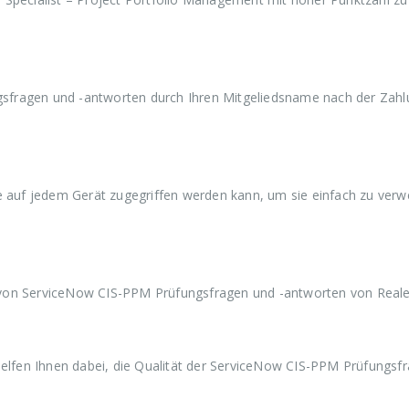
a
9
a
9
a
r
,
r
,
r
:
9
:
9
:
€
9
€
9
€
5
.
5
.
5
9
9
9
sfragen und -antworten durch Ihren Mitgeliedsname nach der Zahl
,
,
,
9
9
9
9
9
9
ie auf jedem Gerät zugegriffen werden kann, um sie einfach zu ver
 von ServiceNow CIS-PPM Prüfungsfragen und -antworten von Real
fen Ihnen dabei, die Qualität der ServiceNow CIS-PPM Prüfungsf