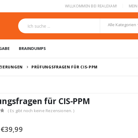
|
WILLKOMMEN BEI REALEXAM!
MEI
Alle Kategorien
GABE
BRAINDUMPS
IZIERUNGEN
PRÜFUNGSFRAGEN FÜR CIS-PPM
ungsfragen für CIS-PPM
( Es gibt noch keine Rezensionen. )
Ursprünglicher
Aktueller
€
39,99
Preis
Preis