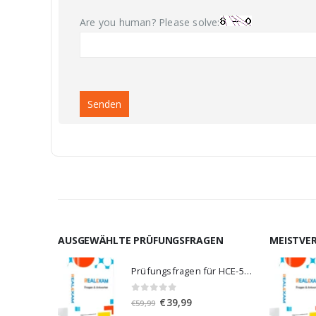
Are you human? Please solve:
AUSGEWÄHLTE PRÜFUNGSFRAGEN
MEISTVE
Prüfungsfragen für HCE-5920
0
von 5
Ursprünglicher
Aktueller
€
39,99
€
59,99
Preis
Preis