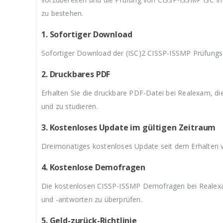
9
a
9
a
9
,
r
,
r
,
zu bestehen.
9
:
9
:
9
9
€
9
€
9
1. Sofortiger Download
.
5
.
5
.
9
9
Sofortiger Download der (ISC)2 CISSP-ISSMP Prüfungs
,
,
9
9
9
9
2. Druckbares PDF
Erhalten Sie die druckbare PDF-Datei bei Realexam, d
und zu studieren.
3. Kostenloses Update im gültigen Zeitraum
Dreimonatiges kostenloses Update seit dem Erhalten 
4. Kostenlose Demofragen
Die kostenlosen CISSP-ISSMP Demofragen bei Realexam
und -antworten zu überprüfen.
5. Geld-zurück-Richtlinie