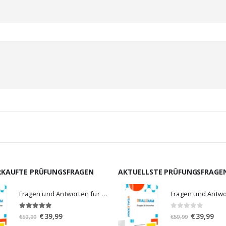
RKAUFTE PRÜFUNGSFRAGEN
AKTUELLSTE PRÜFUNGSFRAGE
Fragen und Antworten für MS-900
5.00
von 5
0
von 5
Ursprünglicher
Aktueller
Ursprünglic
Aktu
€
39,99
€
39,99
€
59,99
€
59,99
Preis
Preis
Preis
Prei