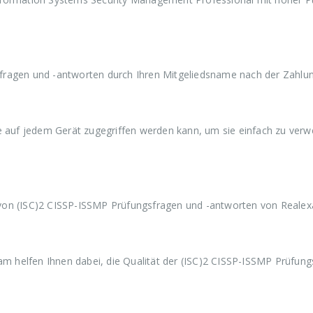
a
9
a
9
a
r
,
r
,
r
:
9
:
9
:
€
9
€
9
€
5
.
5
.
5
9
9
9
fragen und -antworten durch Ihren Mitgeliedsname nach der Zahlun
,
,
,
9
9
9
9
9
9
ie auf jedem Gerät zugegriffen werden kann, um sie einfach zu ver
von (ISC)2 CISSP-ISSMP Prüfungsfragen und -antworten von Reale
 helfen Ihnen dabei, die Qualität der (ISC)2 CISSP-ISSMP Prüfung