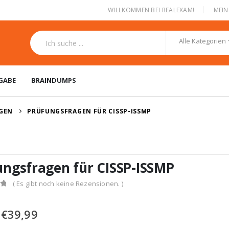
|
WILLKOMMEN BEI REALEXAM!
MEI
Alle Kategorien
GABE
BRAINDUMPS
NGEN
PRÜFUNGSFRAGEN FÜR CISSP-ISSMP
ungsfragen für CISSP-ISSMP
( Es gibt noch keine Rezensionen. )
Ursprünglicher
Aktueller
€
39,99
Preis
Preis