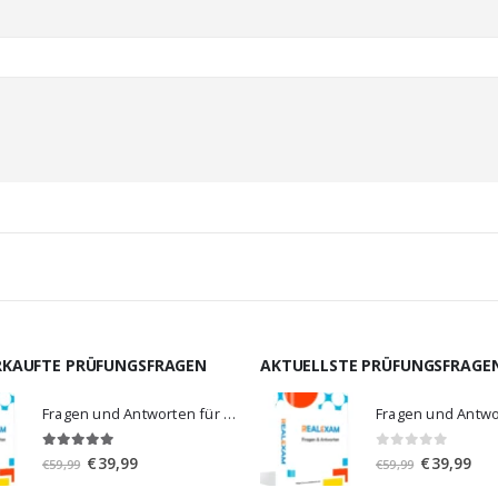
RKAUFTE PRÜFUNGSFRAGEN
AKTUELLSTE PRÜFUNGSFRAGE
Fragen und Antworten für MS-900
5.00
von 5
0
von 5
Ursprünglicher
Aktueller
Ursprünglic
Aktu
€
39,99
€
39,99
€
59,99
€
59,99
Preis
Preis
Preis
Prei