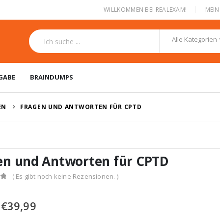
|
WILLKOMMEN BEI REALEXAM!
MEI
Alle Kategorien
GABE
BRAINDUMPS
EN
FRAGEN UND ANTWORTEN FÜR CPTD
en und Antworten für CPTD
( Es gibt noch keine Rezensionen. )
Ursprünglicher
Aktueller
€
39,99
Preis
Preis