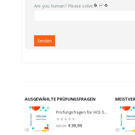
Are you human? Please solve:
AUSGEWÄHLTE PRÜFUNGSFRAGEN
MEISTVE
Prüfungsfragen für HCE-5920
0
von 5
Ursprünglicher
Aktueller
€
39,99
€
59,99
Preis
Preis