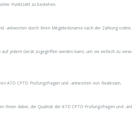
hoher Punktzahl zu bestehen.
war:
ist:
war:
€59,99
€39,99.
€59,99
 -antworten durch Ihren Mitgeliedsname nach der Zahlung online.
ie auf jedem Gerät zugegriffen werden kann, um sie einfach zu ver
 von ATD CPTD Prüfungsfragen und -antworten von Realexam.
n Ihnen dabei, die Qualität der ATD CPTD Prüfungsfragen und -an