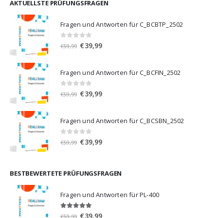
€59,99
€39,99.
AKTUELLSTE PRÜFUNGSFRAGEN
Fragen und Antworten für C_BCBTP_2502
0
von 5
Ursprünglicher
Aktueller
€
39,99
€
59,99
Preis
Preis
war:
ist:
Fragen und Antworten für C_BCFIN_2502
€59,99
€39,99.
0
von 5
Ursprünglicher
Aktueller
€
39,99
€
59,99
Preis
Preis
war:
ist:
Fragen und Antworten für C_BCSBN_2502
€59,99
€39,99.
0
von 5
Ursprünglicher
Aktueller
€
39,99
€
59,99
Preis
Preis
war:
ist:
€59,99
€39,99.
BESTBEWERTETE PRÜFUNGSFRAGEN
Fragen und Antworten für PL-400
5.00
von 5
Ursprünglicher
Aktueller
€
39,99
€
59,99