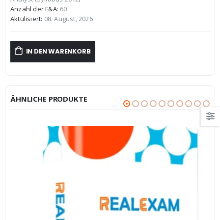
€59,99
€39,99.
Anzahl der F&A:
60
Aktulisiert:
08. August, 2026
IN DEN WARENKORB
ÄHNLICHE PRODUKTE