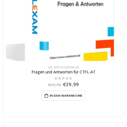
ISQI ZERTIFIZIERUNGEN
Fragen und Antworten für CTFL-AT
U
A
€
39,99
0
von 5
€
59,99
r
k
s
t
IN DEN WARENKORB
p
u
r
e
ü
l
n
l
g
e
l
r
i
P