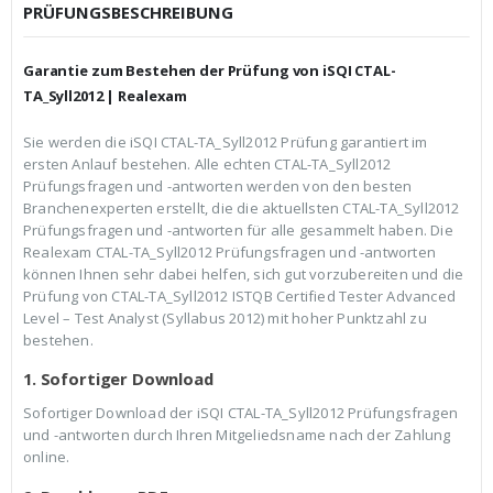
c
r
PRÜFUNGSBESCHREIBUNG
h
e
e
i
r
s
Garantie zum Bestehen der Prüfung von iSQI CTAL-
P
i
r
s
TA_Syll2012 | Realexam
e
t
i
:
Sie werden die iSQI CTAL-TA_Syll2012 Prüfung garantiert im
s
€
ersten Anlauf bestehen. Alle echten CTAL-TA_Syll2012
w
3
a
9
Prüfungsfragen und -antworten werden von den besten
r
,
Branchenexperten erstellt, die die aktuellsten CTAL-TA_Syll2012
:
9
Prüfungsfragen und -antworten für alle gesammelt haben. Die
€
9
Realexam CTAL-TA_Syll2012 Prüfungsfragen und -antworten
5
.
9
können Ihnen sehr dabei helfen, sich gut vorzubereiten und die
,
Prüfung von CTAL-TA_Syll2012 ISTQB Certified Tester Advanced
9
Level – Test Analyst (Syllabus 2012) mit hoher Punktzahl zu
9
bestehen.
1. Sofortiger Download
Sofortiger Download der iSQI CTAL-TA_Syll2012 Prüfungsfragen
und -antworten durch Ihren Mitgeliedsname nach der Zahlung
online.