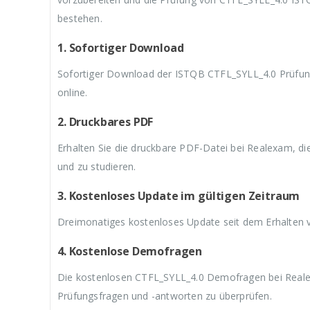
9
a
9
a
9
,
r
,
r
,
bestehen.
9
:
9
:
9
9
€
9
€
9
1. Sofortiger Download
.
5
.
5
.
9
9
Sofortiger Download der ISTQB CTFL_SYLL_4.0 Prüfun
,
,
9
9
online.
9
9
2. Druckbares PDF
Erhalten Sie die druckbare PDF-Datei bei Realexam, d
und zu studieren.
3. Kostenloses Update im gültigen Zeitraum
Dreimonatiges kostenloses Update seit dem Erhalten
4. Kostenlose Demofragen
Die kostenlosen CTFL_SYLL_4.0 Demofragen bei Realex
Prüfungsfragen und -antworten zu überprüfen.