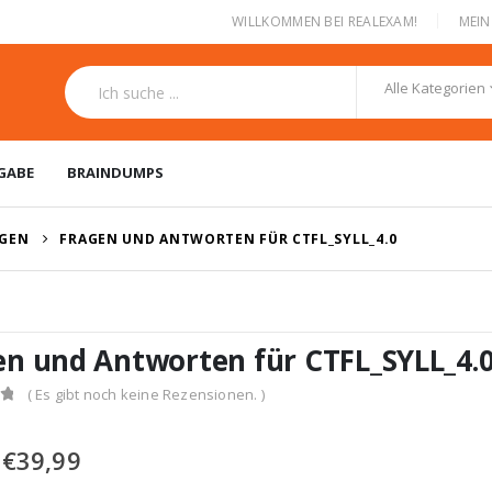
|
WILLKOMMEN BEI REALEXAM!
MEI
Alle Kategorien
GABE
BRAINDUMPS
NGEN
FRAGEN UND ANTWORTEN FÜR CTFL_SYLL_4.0
en und Antworten für CTFL_SYLL_4.
( Es gibt noch keine Rezensionen. )
Ursprünglicher
Aktueller
€
39,99
Preis
Preis