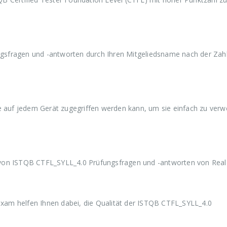
a
9
a
9
a
r
,
r
,
r
:
9
:
9
:
€
9
€
9
€
5
.
5
.
5
9
9
9
gsfragen und -antworten durch Ihren Mitgeliedsname nach der Zah
,
,
,
9
9
9
9
9
9
ie auf jedem Gerät zugegriffen werden kann, um sie einfach zu ver
 von ISTQB CTFL_SYLL_4.0 Prüfungsfragen und -antworten von Rea
am helfen Ihnen dabei, die Qualität der ISTQB CTFL_SYLL_4.0