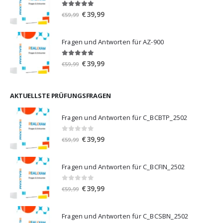
5.00
von 5
Ursprünglicher
Aktueller
€
39,99
€
59,99
Preis
Preis
war:
ist:
Fragen und Antworten für AZ-900
€59,99
€39,99.
4.86
von 5
Ursprünglicher
Aktueller
€
39,99
€
59,99
Preis
Preis
war:
ist:
€59,99
€39,99.
AKTUELLSTE PRÜFUNGSFRAGEN
Fragen und Antworten für C_BCBTP_2502
0
von 5
Ursprünglicher
Aktueller
€
39,99
€
59,99
Preis
Preis
war:
ist:
Fragen und Antworten für C_BCFIN_2502
€59,99
€39,99.
0
von 5
Ursprünglicher
Aktueller
€
39,99
€
59,99
Preis
Preis
war:
ist:
Fragen und Antworten für C_BCSBN_2502
€59,99
€39,99.