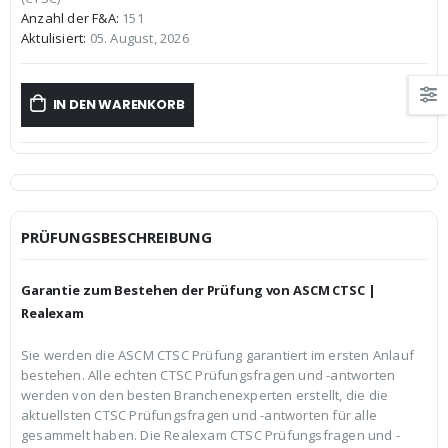
€59,99
€39,99.
Anzahl der F&A:
151
Aktulisiert:
05. August, 2026
IN DEN WARENKORB
PRÜFUNGSBESCHREIBUNG
Garantie zum Bestehen der Prüfung von ASCM CTSC |
Realexam
Sie werden die ASCM CTSC Prüfung garantiert im ersten Anlauf
bestehen. Alle echten CTSC Prüfungsfragen und -antworten
werden von den besten Branchenexperten erstellt, die die
aktuellsten CTSC Prüfungsfragen und -antworten für alle
gesammelt haben. Die Realexam CTSC Prüfungsfragen und -