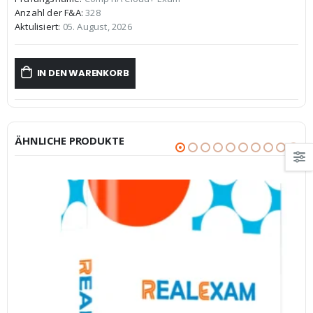
war:
ist:
Anzahl der F&A:
328
€59,99
€39,99.
Aktulisiert:
05. August, 2026
IN DEN WARENKORB
ÄHNLICHE PRODUKTE