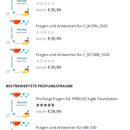
0
von 5
Ursprünglicher
Aktueller
€
39,99
€
59,99
Preis
Preis
war:
ist:
Fragen und Antworten für C_BCFIN_2502
€59,99
€39,99.
0
von 5
Ursprünglicher
Aktueller
€
39,99
€
59,99
Preis
Preis
war:
ist:
Fragen und Antworten für C_BCSBN_2502
€59,99
€39,99.
0
von 5
Ursprünglicher
Aktueller
€
39,99
€
59,99
Preis
Preis
war:
ist:
€59,99
€39,99.
BESTBEWERTETE PRÜFUNGSFRAGEN
Prüfungsfragen für PRINCE2 Agile Foundation
5.00
von 5
Ursprünglicher
Aktueller
€
39,99
€
59,99
Preis
Preis
war:
ist:
Fragen und Antworten für MB-330
€59,99
€39,99.