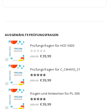
AUSGEWÄHLTE PRÜFUNGSFRAGEN
Prüfungsfragen für HCE-5920
0
von 5
Ursprünglicher
Aktueller
€
39,99
€
59,99
Preis
Preis
war:
ist:
Prüfungsfragen für C_C4H410_21
€59,99
€39,99.
5.00
von 5
Ursprünglicher
Aktueller
€
39,99
€
59,99
Preis
Preis
war:
ist:
Fragen und Antworten für PL-300
€59,99
€39,99.
5.00
von 5
Ursprünglicher
Aktueller
€
39,99
€
59,99
Preis
Preis