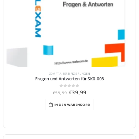
COMPTIA ZERTIFIZIERUNGEN
Fragen und Antworten für SK0-005
U
A
€
39,99
0
von 5
€
59,99
r
k
s
t
IN DEN WARENKORB
p
u
r
e
ü
l
n
l
g
e
l
r
i
P