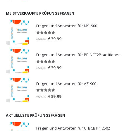
war:
ist:
€59,99
€39,99.
MEISTVERKAUFTE PRÜFUNGSFRAGEN
Fragen und Antworten für MS-900
5.00
von 5
Ursprünglicher
Aktueller
€
39,99
€
59,99
Preis
Preis
war:
ist:
Fragen und Antworten für PRINCE2Practitioner
€59,99
€39,99.
5.00
von 5
Ursprünglicher
Aktueller
€
39,99
€
59,99
Preis
Preis
war:
ist:
Fragen und Antworten für AZ-900
€59,99
€39,99.
4.86
von 5
Ursprünglicher
Aktueller
€
39,99
€
59,99
Preis
Preis
war:
ist:
€59,99
€39,99.
AKTUELLSTE PRÜFUNGSFRAGEN
Fragen und Antworten für C_BCBTP_2502