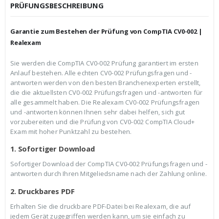
c
r
PRÜFUNGSBESCHREIBUNG
h
e
e
i
r
s
Garantie zum Bestehen der Prüfung von CompTIA CV0-002 |
P
i
r
s
Realexam
e
t
i
:
Sie werden die CompTIA CV0-002 Prüfung garantiert im ersten
s
€
Anlauf bestehen. Alle echten CV0-002 Prüfungsfragen und -
w
3
a
9
antworten werden von den besten Branchenexperten erstellt,
r
,
die die aktuellsten CV0-002 Prüfungsfragen und -antworten für
:
9
alle gesammelt haben. Die Realexam CV0-002 Prüfungsfragen
€
9
und -antworten können Ihnen sehr dabei helfen, sich gut
5
.
9
vorzubereiten und die Prüfung von CV0-002 CompTIA Cloud+
,
Exam mit hoher Punktzahl zu bestehen.
9
9
1. Sofortiger Download
Sofortiger Download der CompTIA CV0-002 Prüfungsfragen und -
antworten durch Ihren Mitgeliedsname nach der Zahlung online.
2. Druckbares PDF
Erhalten Sie die druckbare PDF-Datei bei Realexam, die auf
jedem Gerät zugegriffen werden kann, um sie einfach zu