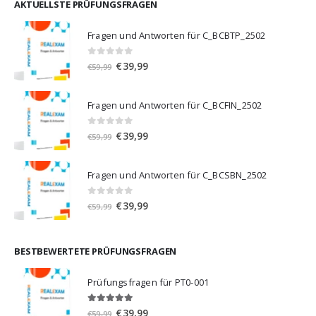
€59,99
€39,99.
AKTUELLSTE PRÜFUNGSFRAGEN
Fragen und Antworten für C_BCBTP_2502
0
von 5
Ursprünglicher
Aktueller
€
39,99
€
59,99
Preis
Preis
war:
ist:
Fragen und Antworten für C_BCFIN_2502
€59,99
€39,99.
0
von 5
Ursprünglicher
Aktueller
€
39,99
€
59,99
Preis
Preis
war:
ist:
Fragen und Antworten für C_BCSBN_2502
€59,99
€39,99.
0
von 5
Ursprünglicher
Aktueller
€
39,99
€
59,99
Preis
Preis
war:
ist:
€59,99
€39,99.
BESTBEWERTETE PRÜFUNGSFRAGEN
Prüfungsfragen für PT0-001
5.00
von 5
Ursprünglicher
Aktueller
€
39,99
€
59,99