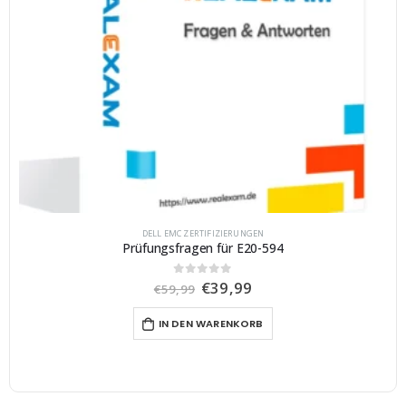
DELL EMC ZERTIFIZIERUNGEN
Prüfungsfragen für E20-594
U
A
€
39,99
0
von 5
€
59,99
r
k
s
t
IN DEN WARENKORB
p
u
r
e
ü
l
n
l
g
e
l
r