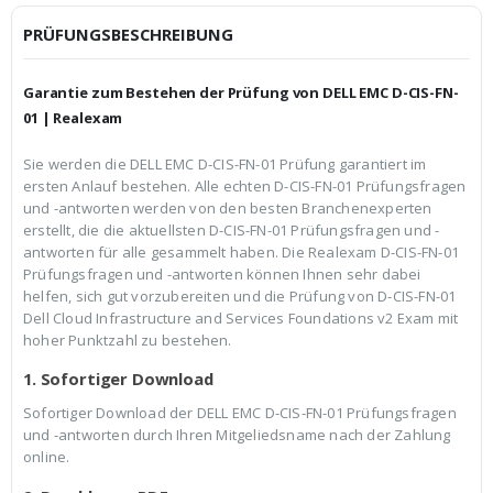
i
P
c
r
PRÜFUNGSBESCHREIBUNG
h
e
e
i
r
s
Garantie zum Bestehen der Prüfung von DELL EMC D-CIS-FN-
P
i
r
s
01 | Realexam
e
t
i
:
Sie werden die DELL EMC D-CIS-FN-01 Prüfung garantiert im
s
€
ersten Anlauf bestehen. Alle echten D-CIS-FN-01 Prüfungsfragen
w
3
a
9
und -antworten werden von den besten Branchenexperten
r
,
erstellt, die die aktuellsten D-CIS-FN-01 Prüfungsfragen und -
:
9
antworten für alle gesammelt haben. Die Realexam D-CIS-FN-01
€
9
Prüfungsfragen und -antworten können Ihnen sehr dabei
5
.
9
helfen, sich gut vorzubereiten und die Prüfung von D-CIS-FN-01
,
Dell Cloud Infrastructure and Services Foundations v2 Exam mit
9
hoher Punktzahl zu bestehen.
9
1. Sofortiger Download
Sofortiger Download der DELL EMC D-CIS-FN-01 Prüfungsfragen
und -antworten durch Ihren Mitgeliedsname nach der Zahlung
online.