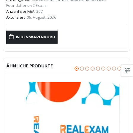
war:
ist:
Foundations v2 Exam
€59,99
€39,99.
Anzahl der F&A:
367
Aktulisiert:
06. August, 2026
IN DEN WARENKORB
ÄHNLICHE PRODUKTE