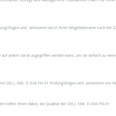
a
9
a
9
a
r
,
r
,
r
:
9
:
9
:
€
9
€
9
€
5
.
5
.
5
9
9
9
ngsfragen und -antworten durch Ihren Mitgeliedsname nach der Z
,
,
,
9
9
9
9
9
9
ie auf jedem Gerät zugegriffen werden kann, um sie einfach zu ver
 von DELL EMC D-ISM-FN-01 Prüfungsfragen und -antworten von R
m helfen Ihnen dabei, die Qualität der DELL EMC D-ISM-FN-01