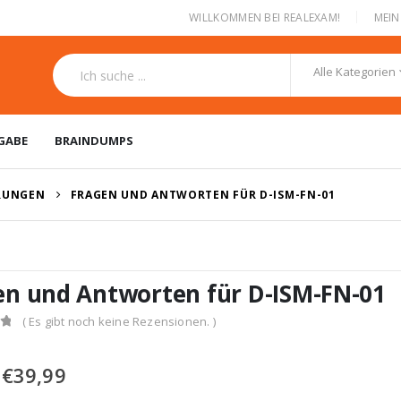
|
WILLKOMMEN BEI REALEXAM!
MEI
Alle Kategorien
GABE
BRAINDUMPS
ERUNGEN
FRAGEN UND ANTWORTEN FÜR D-ISM-FN-01
en und Antworten für D-ISM-FN-01
( Es gibt noch keine Rezensionen. )
Ursprünglicher
Aktueller
€
39,99
Preis
Preis