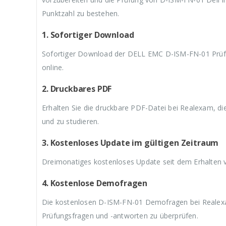
9
a
9
a
9
,
r
,
r
,
Punktzahl zu bestehen.
9
:
9
:
9
9
€
9
€
9
1. Sofortiger Download
.
5
.
5
.
9
9
Sofortiger Download der DELL EMC D-ISM-FN-01 Prüfu
,
,
9
9
online.
9
9
2. Druckbares PDF
Erhalten Sie die druckbare PDF-Datei bei Realexam, d
und zu studieren.
3. Kostenloses Update im gültigen Zeitraum
Dreimonatiges kostenloses Update seit dem Erhalten
4. Kostenlose Demofragen
Die kostenlosen D-ISM-FN-01 Demofragen bei Realexa
Prüfungsfragen und -antworten zu überprüfen.