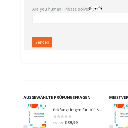
Are you human? Please solve:
AUSGEWÄHLTE PRÜFUNGSFRAGEN
MEISTVE
Prüfungsfragen für HCE-5920
0
von 5
Ursprünglicher
Aktueller
€
39,99
€
59,99
Preis
Preis