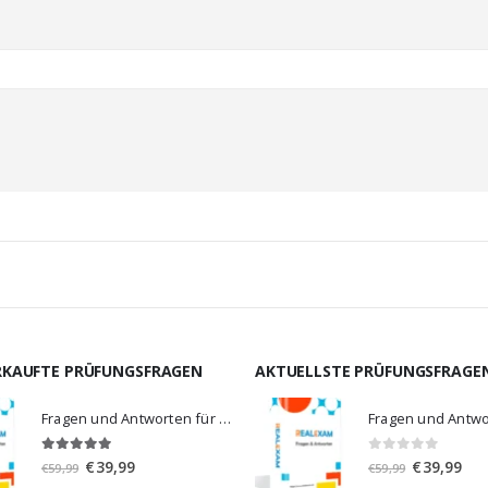
RKAUFTE PRÜFUNGSFRAGEN
AKTUELLSTE PRÜFUNGSFRAGE
Fragen und Antworten für MS-900
5.00
von 5
0
von 5
Ursprünglicher
Aktueller
Ursprünglic
Aktu
€
39,99
€
39,99
€
59,99
€
59,99
Preis
Preis
Preis
Prei