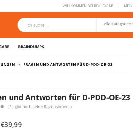
|
WILLKOMMEN BEI REALEXAM!
MEI
Alle Kategorien
GABE
BRAINDUMPS
ERUNGEN
FRAGEN UND ANTWORTEN FÜR D-PDD-OE-23
en und Antworten für D-PDD-OE-23
( Es gibt noch keine Rezensionen. )
Ursprünglicher
Aktueller
€
39,99
Preis
Preis