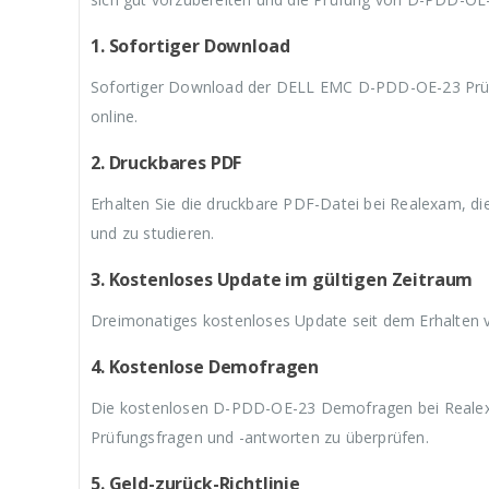
9
a
9
a
9
,
r
,
r
,
9
:
9
:
9
1. Sofortiger Download
9
€
9
€
9
.
5
.
5
.
Sofortiger Download der DELL EMC D-PDD-OE-23 Prüf
9
9
online.
,
,
9
9
9
9
2. Druckbares PDF
Erhalten Sie die druckbare PDF-Datei bei Realexam, d
und zu studieren.
3. Kostenloses Update im gültigen Zeitraum
Dreimonatiges kostenloses Update seit dem Erhalte
4. Kostenlose Demofragen
Die kostenlosen D-PDD-OE-23 Demofragen bei Realex
Prüfungsfragen und -antworten zu überprüfen.
5. Geld-zurück-Richtlinie