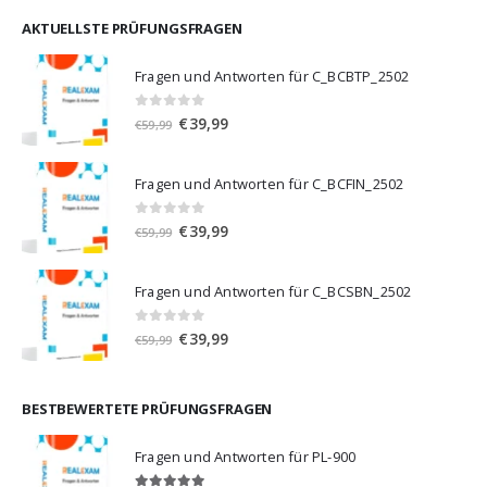
war:
ist:
€59,99
€39,99.
AKTUELLSTE PRÜFUNGSFRAGEN
Fragen und Antworten für C_BCBTP_2502
0
von 5
Ursprünglicher
Aktueller
€
39,99
€
59,99
Preis
Preis
war:
ist:
Fragen und Antworten für C_BCFIN_2502
€59,99
€39,99.
0
von 5
Ursprünglicher
Aktueller
€
39,99
€
59,99
Preis
Preis
war:
ist:
Fragen und Antworten für C_BCSBN_2502
€59,99
€39,99.
0
von 5
Ursprünglicher
Aktueller
€
39,99
€
59,99
Preis
Preis
war:
ist:
€59,99
€39,99.
BESTBEWERTETE PRÜFUNGSFRAGEN
Fragen und Antworten für PL-900