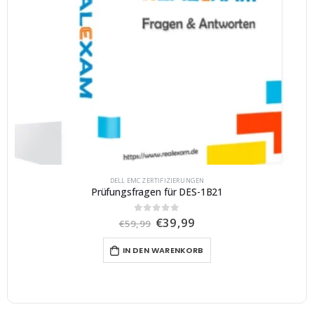
DELL EMC ZERTIFIZIERUNGEN
Prüfungsfragen für DES-1B21
U
A
€
39,99
0
von 5
€
59,99
r
k
s
t
IN DEN WARENKORB
p
u
r
e
ü
l
n
l
g
e
l
r