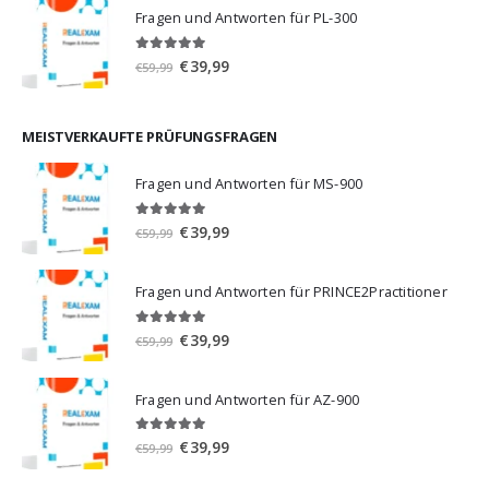
war:
ist:
Fragen und Antworten für PL-300
€59,99
€39,99.
5.00
von 5
Ursprünglicher
Aktueller
€
39,99
€
59,99
Preis
Preis
war:
ist:
€59,99
€39,99.
MEISTVERKAUFTE PRÜFUNGSFRAGEN
Fragen und Antworten für MS-900
5.00
von 5
Ursprünglicher
Aktueller
€
39,99
€
59,99
Preis
Preis
war:
ist:
Fragen und Antworten für PRINCE2Practitioner
€59,99
€39,99.
5.00
von 5
Ursprünglicher
Aktueller
€
39,99
€
59,99
Preis
Preis
war:
ist:
Fragen und Antworten für AZ-900
€59,99
€39,99.
4.86
von 5
Ursprünglicher
Aktueller
€
39,99
€
59,99
Preis
Preis