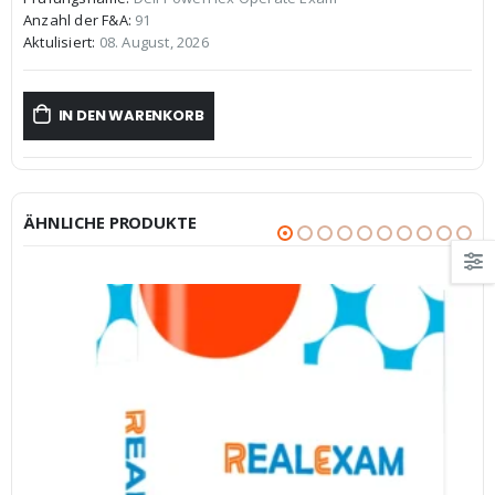
war:
ist:
Anzahl der F&A:
91
€59,99
€39,99.
Aktulisiert:
08. August, 2026
IN DEN WARENKORB
ÄHNLICHE PRODUKTE