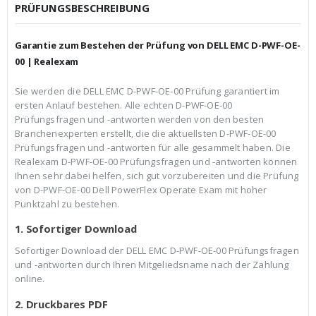
c
r
PRÜFUNGSBESCHREIBUNG
h
e
e
i
r
s
Garantie zum Bestehen der Prüfung von DELL EMC D-PWF-OE-
P
i
r
s
00 | Realexam
e
t
i
:
Sie werden die DELL EMC D-PWF-OE-00 Prüfung garantiert im
s
€
ersten Anlauf bestehen. Alle echten D-PWF-OE-00
w
3
a
9
Prüfungsfragen und -antworten werden von den besten
r
,
Branchenexperten erstellt, die die aktuellsten D-PWF-OE-00
:
9
Prüfungsfragen und -antworten für alle gesammelt haben. Die
€
9
Realexam D-PWF-OE-00 Prüfungsfragen und -antworten können
5
.
9
Ihnen sehr dabei helfen, sich gut vorzubereiten und die Prüfung
,
von D-PWF-OE-00 Dell PowerFlex Operate Exam mit hoher
9
Punktzahl zu bestehen.
9
1. Sofortiger Download
Sofortiger Download der DELL EMC D-PWF-OE-00 Prüfungsfragen
und -antworten durch Ihren Mitgeliedsname nach der Zahlung
online.
2. Druckbares PDF