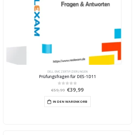
DELL EMC ZERTIFIZIERUNGEN
Prüfungsfragen für DES-1D11
U
A
€
39,99
0
von 5
€
59,99
r
k
s
t
IN DEN WARENKORB
p
u
r
e
ü
l
n
l
g
e
l
r
i
P