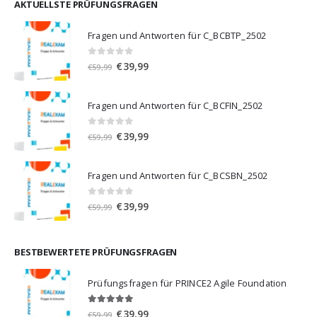
€59,99
€39,99.
AKTUELLSTE PRÜFUNGSFRAGEN
Fragen und Antworten für C_BCBTP_2502
0
von 5
Ursprünglicher
Aktueller
€
39,99
€
59,99
Preis
Preis
war:
ist:
Fragen und Antworten für C_BCFIN_2502
€59,99
€39,99.
0
von 5
Ursprünglicher
Aktueller
€
39,99
€
59,99
Preis
Preis
war:
ist:
Fragen und Antworten für C_BCSBN_2502
€59,99
€39,99.
0
von 5
Ursprünglicher
Aktueller
€
39,99
€
59,99
Preis
Preis
war:
ist:
€59,99
€39,99.
BESTBEWERTETE PRÜFUNGSFRAGEN
Prüfungsfragen für PRINCE2 Agile Foundation
5.00
von 5
Ursprünglicher
Aktueller
€
39,99
€
59,99