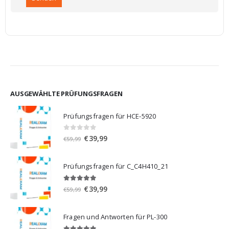
AUSGEWÄHLTE PRÜFUNGSFRAGEN
Prüfungsfragen für HCE-5920
0
von 5
Ursprünglicher
Aktueller
€
39,99
€
59,99
Preis
Preis
war:
ist:
Prüfungsfragen für C_C4H410_21
€59,99
€39,99.
5.00
von 5
Ursprünglicher
Aktueller
€
39,99
€
59,99
Preis
Preis
war:
ist:
Fragen und Antworten für PL-300
€59,99
€39,99.