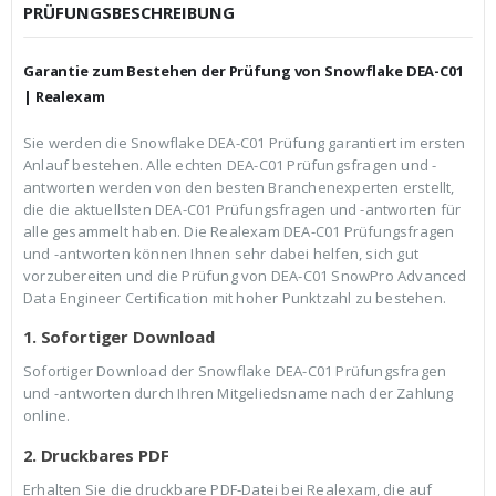
c
r
PRÜFUNGSBESCHREIBUNG
h
e
e
i
r
s
Garantie zum Bestehen der Prüfung von Snowflake DEA-C01
P
i
r
s
| Realexam
e
t
i
:
Sie werden die Snowflake DEA-C01 Prüfung garantiert im ersten
s
€
Anlauf bestehen. Alle echten DEA-C01 Prüfungsfragen und -
w
3
a
9
antworten werden von den besten Branchenexperten erstellt,
r
,
die die aktuellsten DEA-C01 Prüfungsfragen und -antworten für
:
9
alle gesammelt haben. Die Realexam DEA-C01 Prüfungsfragen
€
9
und -antworten können Ihnen sehr dabei helfen, sich gut
5
.
9
vorzubereiten und die Prüfung von DEA-C01 SnowPro Advanced
,
Data Engineer Certification mit hoher Punktzahl zu bestehen.
9
9
1. Sofortiger Download
Sofortiger Download der Snowflake DEA-C01 Prüfungsfragen
und -antworten durch Ihren Mitgeliedsname nach der Zahlung
online.
2. Druckbares PDF
Erhalten Sie die druckbare PDF-Datei bei Realexam, die auf