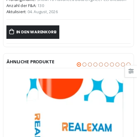
war:
ist:
Anzahl der F&A:
130
€59,99
€39,99.
Aktulisiert:
04. August, 2026
IN DEN WARENKORB
ÄHNLICHE PRODUKTE