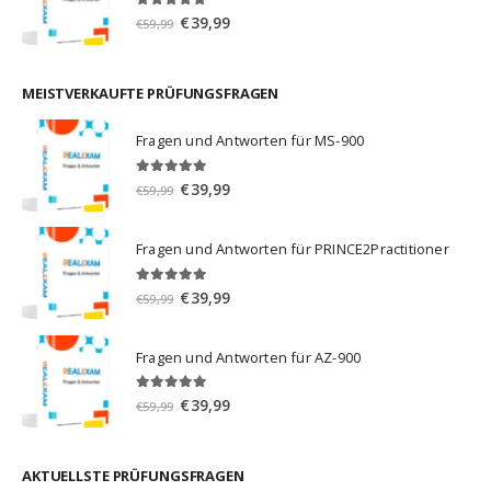
5.00
von 5
Ursprünglicher
Aktueller
€
39,99
€
59,99
Preis
Preis
war:
ist:
€59,99
€39,99.
MEISTVERKAUFTE PRÜFUNGSFRAGEN
Fragen und Antworten für MS-900
5.00
von 5
Ursprünglicher
Aktueller
€
39,99
€
59,99
Preis
Preis
war:
ist:
Fragen und Antworten für PRINCE2Practitioner
€59,99
€39,99.
5.00
von 5
Ursprünglicher
Aktueller
€
39,99
€
59,99
Preis
Preis
war:
ist:
Fragen und Antworten für AZ-900
€59,99
€39,99.
4.86
von 5
Ursprünglicher
Aktueller
€
39,99
€
59,99
Preis
Preis
war:
ist:
€59,99
€39,99.
AKTUELLSTE PRÜFUNGSFRAGEN