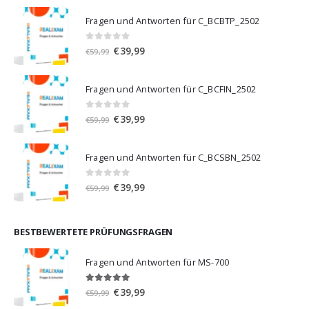
Fragen und Antworten für C_BCBTP_2502
0
von 5
Ursprünglicher
Aktueller
€
39,99
€
59,99
Preis
Preis
war:
ist:
Fragen und Antworten für C_BCFIN_2502
€59,99
€39,99.
0
von 5
Ursprünglicher
Aktueller
€
39,99
€
59,99
Preis
Preis
war:
ist:
Fragen und Antworten für C_BCSBN_2502
€59,99
€39,99.
0
von 5
Ursprünglicher
Aktueller
€
39,99
€
59,99
Preis
Preis
war:
ist:
€59,99
€39,99.
BESTBEWERTETE PRÜFUNGSFRAGEN
Fragen und Antworten für MS-700
5.00
von 5
Ursprünglicher
Aktueller
€
39,99
€
59,99
Preis
Preis