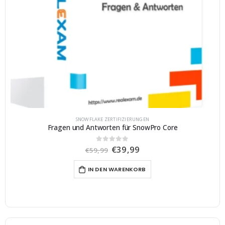
SNOWFLAKE ZERTIFIZIERUNGEN
Fragen und Antworten für SnowPro Core
U
A
€
39,99
0
von 5
€
59,99
r
k
s
t
IN DEN WARENKORB
p
u
r
e
ü
l
n
l
g
e
l
r
i
P