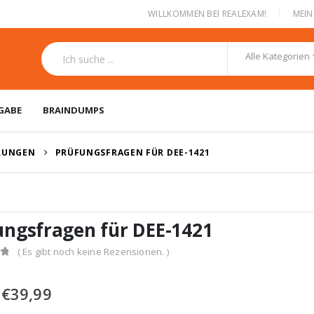
|
WILLKOMMEN BEI REALEXAM!
MEI
Alle Kategorien
GABE
BRAINDUMPS
ERUNGEN
PRÜFUNGSFRAGEN FÜR DEE-1421
ungsfragen für DEE-1421
( Es gibt noch keine Rezensionen. )
Ursprünglicher
Aktueller
€
39,99
Preis
Preis