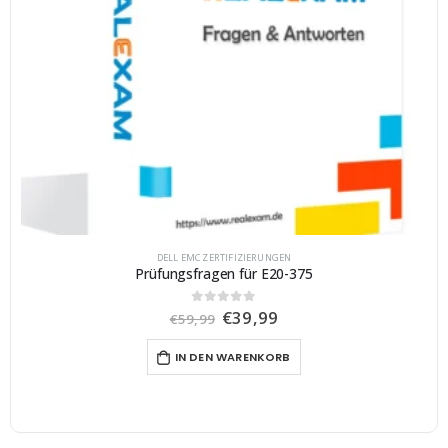
DELL EMC ZERTIFIZIERUNGEN
Prüfungsfragen für E20-375
U
A
€
39,99
0
von 5
€
59,99
r
k
s
t
IN DEN WARENKORB
p
u
r
e
ü
l
n
l
g
e
l
r