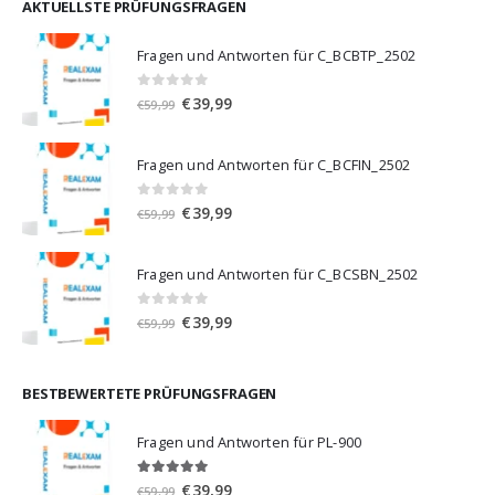
€59,99
€39,99.
AKTUELLSTE PRÜFUNGSFRAGEN
Fragen und Antworten für C_BCBTP_2502
0
von 5
Ursprünglicher
Aktueller
€
39,99
€
59,99
Preis
Preis
war:
ist:
Fragen und Antworten für C_BCFIN_2502
€59,99
€39,99.
0
von 5
Ursprünglicher
Aktueller
€
39,99
€
59,99
Preis
Preis
war:
ist:
Fragen und Antworten für C_BCSBN_2502
€59,99
€39,99.
0
von 5
Ursprünglicher
Aktueller
€
39,99
€
59,99
Preis
Preis
war:
ist:
€59,99
€39,99.
BESTBEWERTETE PRÜFUNGSFRAGEN
Fragen und Antworten für PL-900
5.00
von 5
Ursprünglicher
Aktueller
€
39,99
€
59,99