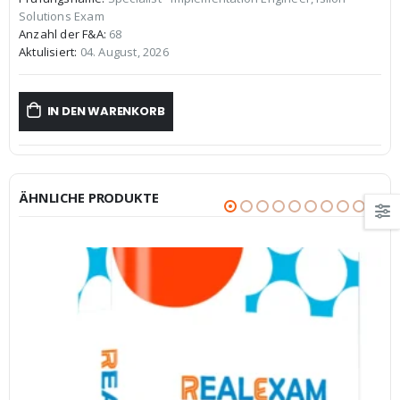
war:
ist:
Solutions Exam
€59,99
€39,99.
Anzahl der F&A:
68
Aktulisiert:
04. August, 2026
IN DEN WARENKORB
ÄHNLICHE PRODUKTE