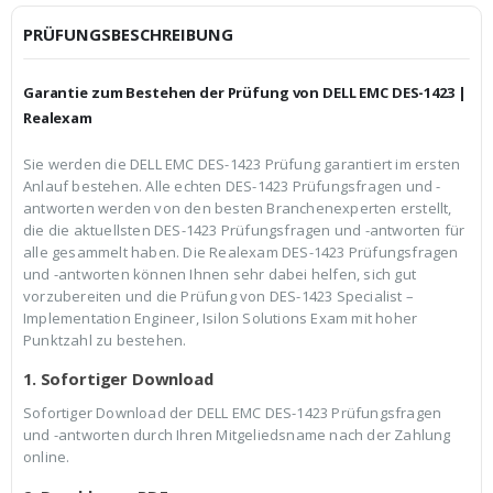
i
P
c
r
PRÜFUNGSBESCHREIBUNG
h
e
e
i
r
s
Garantie zum Bestehen der Prüfung von DELL EMC DES-1423 |
P
i
r
s
Realexam
e
t
i
:
Sie werden die DELL EMC DES-1423 Prüfung garantiert im ersten
s
€
Anlauf bestehen. Alle echten DES-1423 Prüfungsfragen und -
w
3
a
9
antworten werden von den besten Branchenexperten erstellt,
r
,
die die aktuellsten DES-1423 Prüfungsfragen und -antworten für
:
9
alle gesammelt haben. Die Realexam DES-1423 Prüfungsfragen
€
9
und -antworten können Ihnen sehr dabei helfen, sich gut
5
.
9
vorzubereiten und die Prüfung von DES-1423 Specialist –
,
Implementation Engineer, Isilon Solutions Exam mit hoher
9
Punktzahl zu bestehen.
9
1. Sofortiger Download
Sofortiger Download der DELL EMC DES-1423 Prüfungsfragen
und -antworten durch Ihren Mitgeliedsname nach der Zahlung
online.