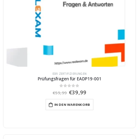
ESRI ZERTIFIZIERUNGEN
Prüfungsfragen für EADP19-001
U
A
€
39,99
0
von 5
€
59,99
r
k
s
t
IN DEN WARENKORB
p
u
r
e
ü
l
n
l
g
e
l
r
i
P