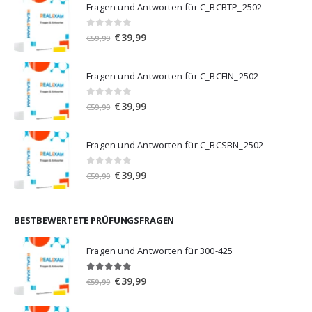
Fragen und Antworten für C_BCBTP_2502
0
von 5
Ursprünglicher
Aktueller
€
39,99
€
59,99
Preis
Preis
war:
ist:
Fragen und Antworten für C_BCFIN_2502
€59,99
€39,99.
0
von 5
Ursprünglicher
Aktueller
€
39,99
€
59,99
Preis
Preis
war:
ist:
Fragen und Antworten für C_BCSBN_2502
€59,99
€39,99.
0
von 5
Ursprünglicher
Aktueller
€
39,99
€
59,99
Preis
Preis
war:
ist:
€59,99
€39,99.
BESTBEWERTETE PRÜFUNGSFRAGEN
Fragen und Antworten für 300-425
5.00
von 5
Ursprünglicher
Aktueller
€
39,99
€
59,99
Preis
Preis
war:
ist: