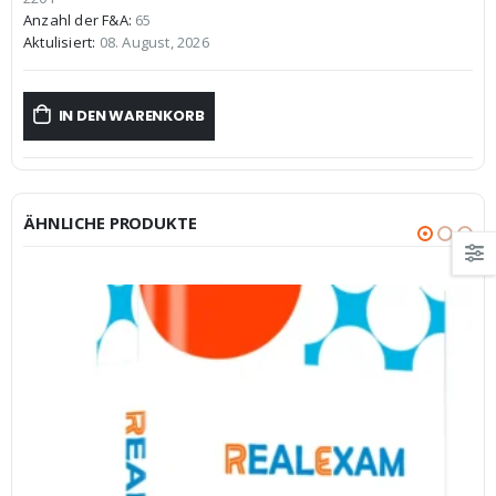
€59,99
€39,99.
Anzahl der F&A:
65
Aktulisiert:
08. August, 2026
IN DEN WARENKORB
ÄHNLICHE PRODUKTE