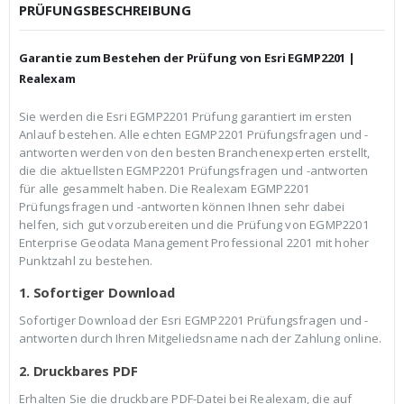
c
r
PRÜFUNGSBESCHREIBUNG
h
e
e
i
r
s
Garantie zum Bestehen der Prüfung von Esri EGMP2201 |
P
i
r
s
Realexam
e
t
i
:
Sie werden die Esri EGMP2201 Prüfung garantiert im ersten
s
€
Anlauf bestehen. Alle echten EGMP2201 Prüfungsfragen und -
w
3
a
9
antworten werden von den besten Branchenexperten erstellt,
r
,
die die aktuellsten EGMP2201 Prüfungsfragen und -antworten
:
9
für alle gesammelt haben. Die Realexam EGMP2201
€
9
Prüfungsfragen und -antworten können Ihnen sehr dabei
5
.
9
helfen, sich gut vorzubereiten und die Prüfung von EGMP2201
,
Enterprise Geodata Management Professional 2201 mit hoher
9
Punktzahl zu bestehen.
9
1. Sofortiger Download
Sofortiger Download der Esri EGMP2201 Prüfungsfragen und -
antworten durch Ihren Mitgeliedsname nach der Zahlung online.
2. Druckbares PDF
Erhalten Sie die druckbare PDF-Datei bei Realexam, die auf