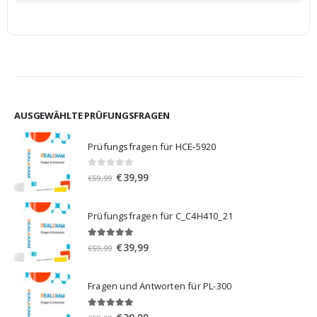
AUSGEWÄHLTE PRÜFUNGSFRAGEN
Prüfungsfragen für HCE-5920
0
von 5
Ursprünglicher
Aktueller
€
39,99
€
59,99
Preis
Preis
war:
ist:
Prüfungsfragen für C_C4H410_21
€59,99
€39,99.
5.00
von 5
Ursprünglicher
Aktueller
€
39,99
€
59,99
Preis
Preis
war:
ist:
Fragen und Antworten für PL-300
€59,99
€39,99.
5.00
von 5
Ursprünglicher
Aktueller